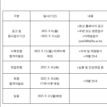
구분
일시
(
기간
)
내용
▹
본교 홈페이지 공고
공고 및
2025. 9. 8.(
월
)
▹
우편 또는 방문접수
원서접수기간
~2025. 9. 12.(
금
)
▹
이메일접수
(ymi3484@bu.ac.kr)
서류전형
2025. 9. 15.(
월
) 10:00
이후
▹
자격 및 역량평가
합격자발표
예정
▹
개별 안내
면접전형
2025. 9. 16.(
화
)
▹
심층 및 인성면접 등
최종
2025. 9. 16.(
화
)
▹
개별 안내
합격자발표
17:00
이후 예정
임용
2025. 9. 22.(
월
)
예정