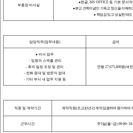
▸
한글
, MS OFFICE
등 기본 문서작
부총장 비서실
▸
본교 건학이념인 기독교 정신을 이해하
▸
책임감 있고 성실한 태도
담당직무
(
업무내용
)
급여
▸
비서 업무
-
임원의 스케쥴 관리
-
회의 일정 조정 및 관리
연봉
27,675,600
원
(
세전
-
전화 응대 및 방문자 접대
-
기타 부서 내 업무 지원 등
직종 및 계약기간
계약직원
(
조교
)
(1
년간 계약 임용하며 평가하여 
근무시간
주
5
일
(
월
~
금
) 09:00~18