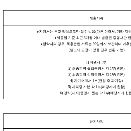
제출서류
▸
지원서는 본교 양식으로만 접수 받음
(
다른 이력서
,
기타 지
▸
제출일 기준 최근
3
개월 이내 발급된 증명서만 
▸
탈락자의 경우
,
채용관련 서류는
30
일까지 보관하며 이후
(
별도의 요청이 있을 경우 반환 가능
)
1)
지원서
1
부
.
2)
최종학력 졸업증명서 각
1
부
(
원본
)
3)
최종학력 성적증명서 각
1
부
(
원본
)
4)
자기소개서
1
부
(
면접 후 파기함
)
5)
자격증 사본 각
1
부
(
해당자에 한함
)
6)
경력
(
재직
)
증명서 원본 각
1
부
(
해당자에 한
유의사항