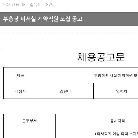
2025.09.08
김유미
879
부총장 비서실 계약직원 모집 공고
채용공고문
제목
부총장 비서실 계약직원 모
작성자
김유미
연락처
근무부서
응시자격
▸
학사학위 이상 학력 소지