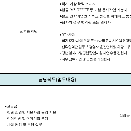
▸
학사 이상 학력 소지자
▸
한글
, MS OFFICE
등 기본 문서작업 가능자
▸
본교 건학이념인 기독교 정신을 이해하고 동
▸
남자의 경우 병역필 또는 면제자
산학협력단
▸
우대사항
-
국가
R&D
사업 운영 또는
e
나라도움 시스템 유경
-
산학협력단 업무 유경험자
,
운전면허 및 차량 보
-
청년 일자리
/
일경험
/
창업지원 사업 수행 경험자
-
다수 참여기업 및 인원 관리 경험자
담당직무
(
업무내용
)
▸
선임금
-
청년 일경험 지원사업 운영 지원
선임급
-
참여청년 및 참여기업 관리
-
사업 행정 및 운영 실무