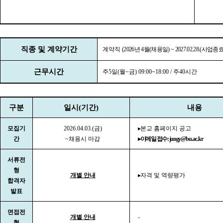
직종 및 계약기간
계약직
(2026
년
4
월
(
채용일
) ~ 2027.02.28.(
사업종료
근무시간
주
5
일
(
월
~
금
) 09:00~18:00 /
주
40
시간
구분
일시
(
기간
)
내용
모집기
2026.04.03.(금
)
▸
본교 홈페이지 공고
간
~채용시 마감
▸
이메일 접수
: jungy
@bu.ac.kr
서류전
형
개별 안내
▸
자격 및 역량평가
합격자
발표
면접전
개별 안내
-
형