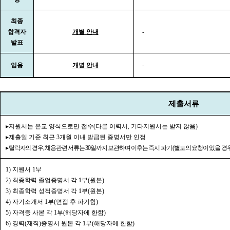
최종
합격자
개별 안내
-
발표
임용
개별 안내
-
제출서류
▸
지원서는 본교 양식으로만 접수
(
다른 이력서
,
기타지원서는 받지 않음
)
▸
제출일 기준 최근
3
개월 이내 발급된 증명서만 인정
▸
탈락자의 경우
,
채용관련 서류는
30
일까지 보관하며 이후는 즉시 파기
(
별도의 요청이 있을 경
1)
지원서
1
부
2)
최종학력 졸업증명서 각
1
부
(
원본
)
3)
최종학력 성적증명서 각
1
부
(
원본
)
4)
자기소개서
1
부
(
면접 후 파기함
)
5)
자격증 사본 각
1
부
(
해당자에 한함
)
6)
경력
(
재직
)
증명서 원본 각
1
부
(
해당자에 한함
)