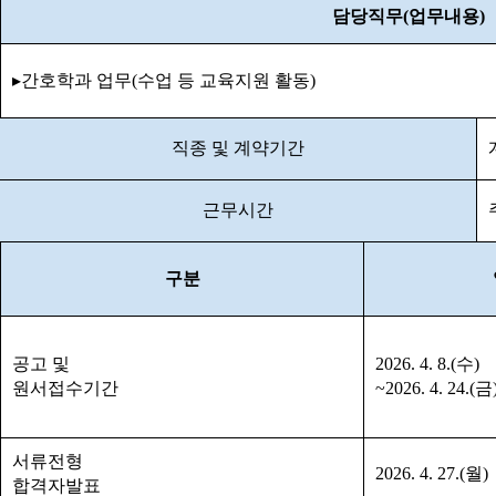
담당직무
(
업무내용
)
▸간호학과 업무(수업 등 교육지원 활동)
직종 및 계약기간
근무시간
구분
공고 및
2026. 4. 8.(수
)
원서접수기간
~2026. 4. 24.(금
서류전형
2026. 4. 27.(월)
합격자발표