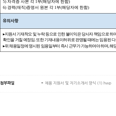
5)
자격증 사본 각
1
부
(
해당자에 한함
)
6)
경력
(
재직
)
증명서 원본 각
1
부
(
해당자에 한함
)
유의사항
▸
지원서 기재착오 및 누락 등으로 인한 불이익은 당사자 책임으로 하
확인을 거칠 예정임
.
또한 기재내용이허위로 판명될 때에는 임용된 
▸
위 채용일정에 명시된 임용일부터 즉시 근무가 가능하여야 하며
,
해당
첨부파일
채용 지원서 및 자기소개서 양식 (1).hwp