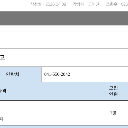
작성일
2026.04.08
작성자
고혜진
조회수
825
공고
연락처
041-550-2842
모집
자격
인원
1
명
자