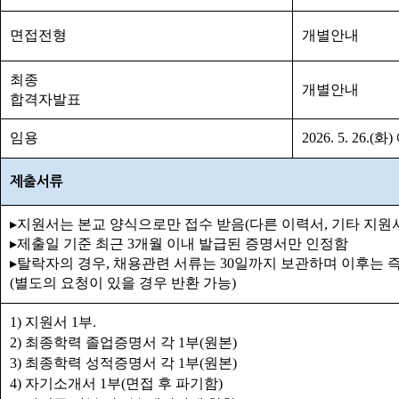
면접전형
개별안내
최종
개별안내
합격자발표
임용
2026. 5. 26.(화
)
제출서류
▸
지원서는 본교 양식으로만 접수 받음
(
다른 이력서
,
기타 지원
▸
제출일 기준 최근
3
개월 이내 발급된 증명서만 인정함
▸
탈락자의 경우
,
채용관련 서류는
30
일까지 보관하며 이후는 
(
별도의 요청이 있을 경우 반환 가능
)
1)
지원서
1
부
.
2)
최종학력 졸업증명서 각
1
부
(
원본
)
3)
최종학력 성적증명서 각
1
부
(
원본
)
4)
자기소개서
1
부
(
면접 후 파기함
)