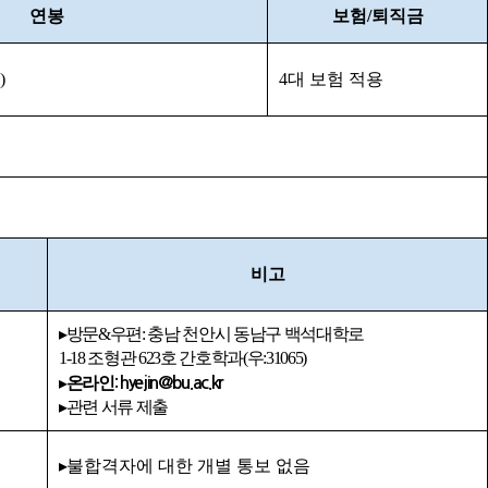
연봉
보험
/
퇴직금
)
4
대 보험 적용
비고
▸
방문
&
우편
:
충남 천안시 동남구 백석대학로
1-18 조형관
623
호 간호학과
(
우
:31065)
▸
온라인
: hyejin@bu.ac.kr
▸
관련 서류 제출
▸
불합격자에 대한 개별 통보 없음