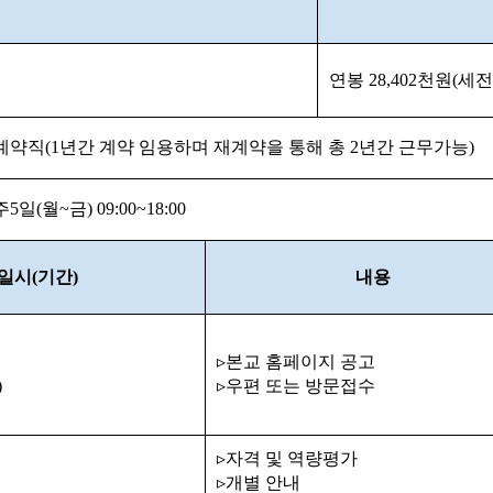
연봉
28,402
천원
(
세전
계약직
(1
년간 계약 임용하며 재계약을 통해 총
2
년간 근무가능
)
주
5
일
(
월
~
금
) 09:00~18:00
일시
(
기간
)
내용
▹
본교 홈페이지 공고
)
▹
우편 또는 방문접수
▹
자격 및 역량평가
▹
개별 안내