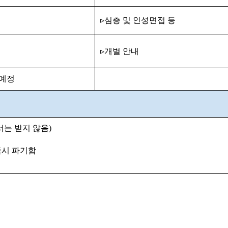
▹
심층 및 인성면접 등
▹
개별 안내
예정
서는 받지 않음
)
즉시 파기함