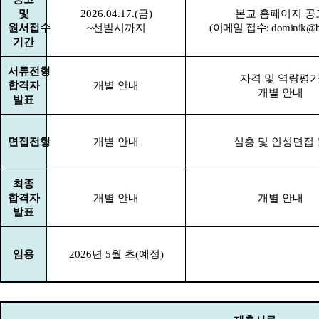
및
2026.04.17.(
금
)
본교 홈페이지 공
원서접수
~
선발시까지
(
이메일 접수
: dominik
@b
기간
서류전형
자격 및 역량평
합격자
개별 안내
개별 안내
발표
면접전형
개별 안내
심층 및 인성면접 
최종
합격자
개별 안내
개별 안내
발표
임용
2026
년
5
월 초
(
예정
)