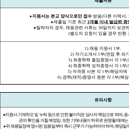
제출서류
▸
지원서는 본교 양식으로만 접수
받음
(
다른 이력서
,
▸
제출일 기준 최근
3
개월 이내 발급된 
▸
탈락자의 경우
,
채용관련 서류는
30
일까지 보관하
(
별도의 요청이 있을 경우 반환
1)
채용 지원서
1
부
.
2)
자기소개서
1
부
(
면접 후 파
3)
최종학력 졸업증명서 각
1
부
(
4)
최종학력 성적증명서 각
1
부
(
5)
자격증 사본 각
1
부
(
해당자에
6)
경력
(
재직
)
증명서 원본 각
1
부
(
해당
유의사항
▸
지원서 기재착오 및 누락 등으로 인한 불이익은 당사자 책임으로 하며
,
응
관의 확인을 거칠 예정임
.
또한 기재내용이 허위로 판명될 때에는
▸
위 채용일정에 명시된 임용일부터 즉시 근무가 가능하여야 하며
,
해당일까