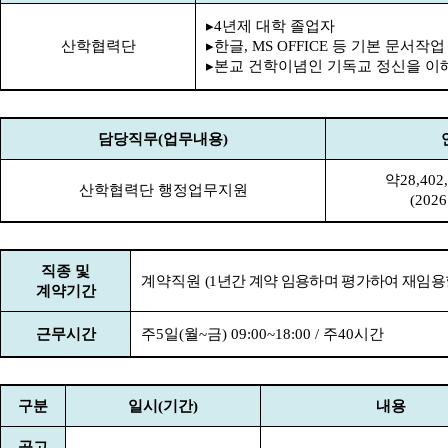
▸
4
년제 대학 졸업자
산학협력단
▸
한글
, MS OFFICE
등 기본 문서작업
▸
본교 건학이념인 기독교 정신을 이
담당직무
(
업무내용
)
약
28,402
산학협력단 행정업무지원
(2026
직종 및
계약직원
(1
년간 계약 임용하며 평가하여 재임용
계약기간
근무시간
주
5
일
(
월
~
금
) 09:00~18:00 /
주
40
시간
구분
일시
(
기간
)
내용
공고