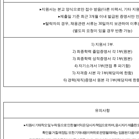
▸
지원서는 본교 양식으로만 접수 받음
(
다른 이력서
,
기타 지
▸
제출일 기준 최근
3
개월 이내 발급된 증명서만 
▸
탈락자의 경우
,
채용관련 서류는
30
일까지 보관하며 이후
(
별도의 요청이 있을 경우 반환 가능
)
1)
지원서
1
부
.
2)
최종학력 졸업증명서 각
1
부
(
원본
)
3)
최종학력 성적증명서 각
1
부
(
원본
)
4)
자기소개서
1
부
(
면접 후 파기함
)
5)
자격증 사본 각
1
부
(
해당자에 한함
)
6)
경력
(
재직
)
증명서 원본 각
1
부
(
해당자에 한
유의사항
▸
지원서 기재착오 및 누락 등으로 인한 불이익은 당사자 책임으로 하며
,
응시자가 제출한 
확인을 거칠 예정임
.
또한 기재내용이허위로 판명될 때에는 임용된 다음이