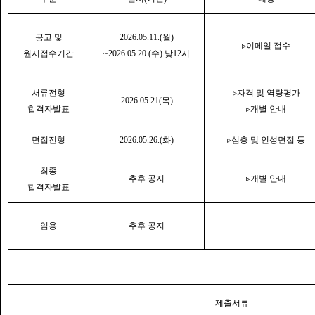
공고 및
2026.05.11.(
월
)
▹
이메일 접수
원서접수기간
~2026.05.20.(
수
)
낮
12
시
서류전형
▹
자격 및 역량평가
2026.05.21(
목
)
합격자발표
▹
개별 안내
면접전형
2026.05.26.(
화
)
▹
심층 및 인성면접 등
최종
추후 공지
▹
개별 안내
합격자발표
임용
추후 공지
제출서류