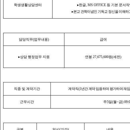
학생생활상담센터
▸
한글
, MS OFFICE
등 기본 문서작
▸
본교 건학이념인 기독교 정신을 이해하
담당직무
(
업무내용
)
급여
▸
상담 행정업무 지원
연봉
27,675,600
원
(
세전
)
직종 및 계약기간
계약직
(1
년간 계약 임용하며 평가하여 재임
근무시간
주
5
일
(
월
~
금
) 09:
구분
일시
(
기간
)
내용