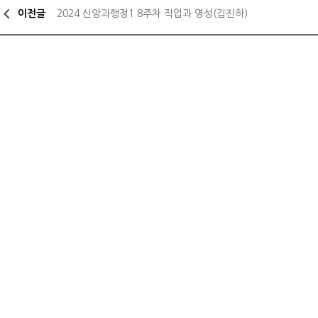
이전글
2024 신앙과행정1 8주차 직업과 영성(김진하)