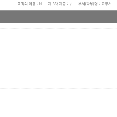
목적외 이용
N
제 3자 제공
Y
부서(학부)명
교무처