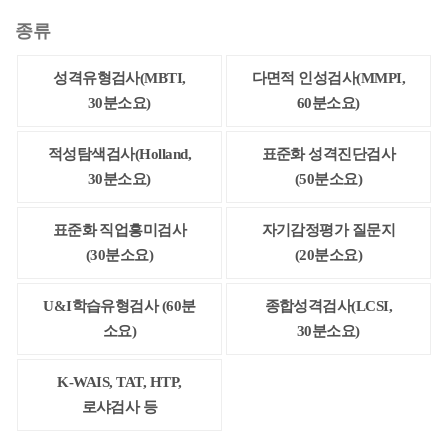
종류
성격유형검사(MBTI,
다면적 인성검사(MMPI,
30분소요)
60분소요)
적성탐색검사(Holland,
표준화 성격진단검사
30분소요)
(50분소요)
표준화 직업흥미검사
자기감정평가 질문지
(30분소요)
(20분소요)
U&I학습유형검사 (60분
종합성격검사(LCSI,
소요)
30분소요)
K-WAIS, TAT, HTP,
로샤검사 등