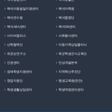
백석아동발달지원센터
백석어학원
백석연수원
백석합창단
백석ABA센터
백석XR센터
사이버캠퍼스
사회봉사센터
산학협력단
아동가족상담클리닉
유관순연구소
육군학생군사교육단
인권센터
인성개발본부
장애학생지원센터
지역혁신추진단
창업지원단
평생교육원(천안)
학생생활상담센터
학생역량관리센터