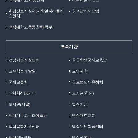
취업진로지원처(대학일자리플러
성과관리시스템
스센터)
백석대학교총동창회(학부)
부속기관
건강가정지원센터
공군학생군사교육단
교수학습개발원
교양대학
국제교류처
글로벌인재육성처
대학혁신IR센터
도서관(천안)
도서관(서울)
발전기금
백석기독교문화예술관
백석대학교회
백석목회지원센터
백석무인항공센터
백석상담센터
백석생활관