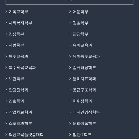
기독교학부
어문학부
사회복지학부
경찰학부
경상학부
관광학부
사범학부
유아교육과
특수교육과
유아특수교육과
특수체육교육과
컴퓨터공학부
보건학부
물리치료학과
안경광학과
응급구조학과
간호학과
치위생학과
작업치료학과
디자인영상학부
스포츠과학부
문화예술학부
혁신교육플랫폼대학
첨단IT학부