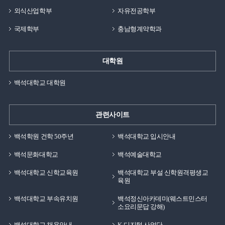
외식산업학부
자유전공학부
국제학부
충남형계약학과
대학원
백석대학교 대학원
관련사이트
백석학원 건학 50주년
백석대학교 입시안내
백석문화대학교
백석예술대학교
백석대학교 신학교육원
백석대학교 부설 신학원격평생교
육원
백석대학교 부속유치원
백석정신아카데미(웨스트민스터
소요리문답 강해)
백석대학교 채용안내
K-디지털 사업단