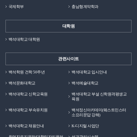
국제학부
충남형계약학과
대학원
백석대학교 대학원
관련사이트
백석학원 건학 50주년
백석대학교 입시안내
백석문화대학교
백석예술대학교
백석대학교 신학교육원
백석대학교 부설 신학원격평생교
육원
백석대학교 부속유치원
백석정신아카데미(웨스트민스터
소요리문답 강해)
백석대학교 채용안내
K-디지털 사업단
취업진로지원처(대학일자리플러
성과관리시스템