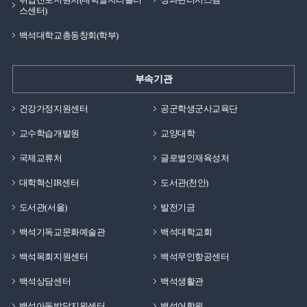
스센터)
백석대학교총동창회(학부)
부속기관
건강가정지원센터
공군학생군사교육단
교수학습개발원
교양대학
국제교류처
글로벌인재육성처
대학혁신IR센터
도서관(천안)
도서관(서울)
발전기금
백석기독교문화예술관
백석대학교회
백석목회지원센터
백석무인항공센터
백석상담센터
백석생활관
백석아동발달지원센터
백석어학원