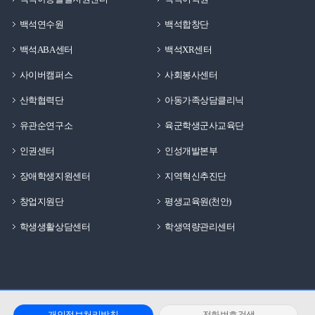
백석연수원
백석합창단
백석ABA센터
백석XR센터
사이버캠퍼스
사회봉사센터
산학협력단
아동가족상담클리닉
유관순연구소
육군학생군사교육단
인권센터
인성개발본부
장애학생지원센터
지역혁신추진단
창업지원단
평생교육원(천안)
학생생활상담센터
학생역량관리센터
개인정보처리방침
전화번호검색