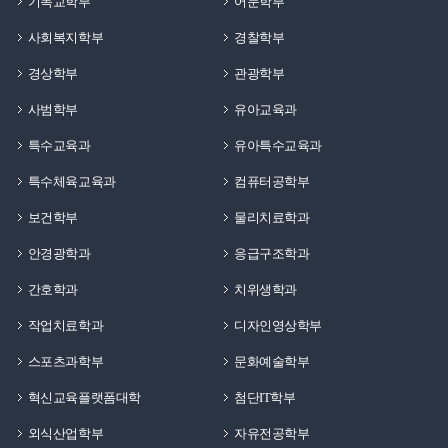
기독교학부
어문학부
사회복지학부
경찰학부
경상학부
관광학부
사범학부
유아교육과
특수교육과
유아특수교육과
특수체육교육과
컴퓨터공학부
보건학부
물리치료학과
안경광학과
응급구조학과
간호학과
치위생학과
작업치료학과
디자인영상학부
스포츠과학부
문화예술학부
혁신교육플랫폼대학
첨단IT학부
외식산업학부
자유전공학부