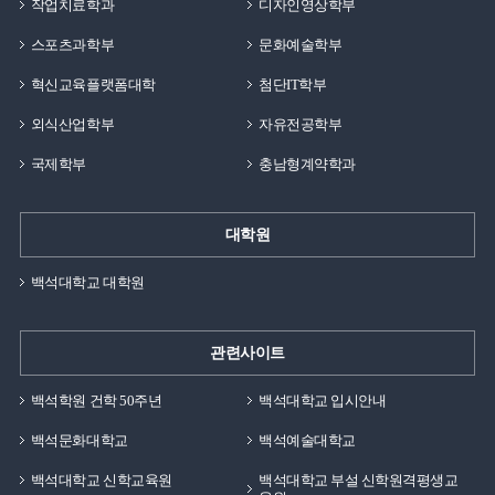
작업치료학과
디자인영상학부
스포츠과학부
문화예술학부
혁신교육플랫폼대학
첨단IT학부
외식산업학부
자유전공학부
국제학부
충남형계약학과
대학원
백석대학교 대학원
관련사이트
백석학원 건학 50주년
백석대학교 입시안내
백석문화대학교
백석예술대학교
백석대학교 신학교육원
백석대학교 부설 신학원격평생교