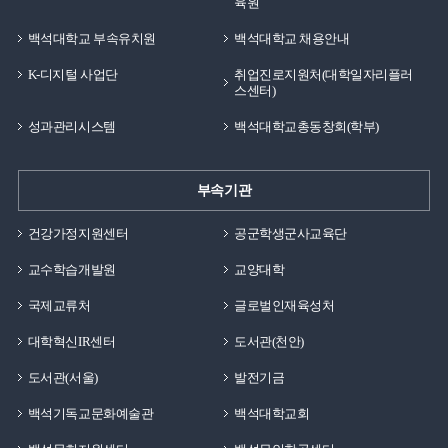
육원
백석대학교 부속유치원
백석대학교 채용안내
K-디지털 사업단
취업진로지원처(대학일자리플러
스센터)
성과관리시스템
백석대학교총동창회(학부)
부속기관
건강가정지원센터
공군학생군사교육단
교수학습개발원
교양대학
국제교류처
글로벌인재육성처
대학혁신IR센터
도서관(천안)
도서관(서울)
발전기금
백석기독교문화예술관
백석대학교회