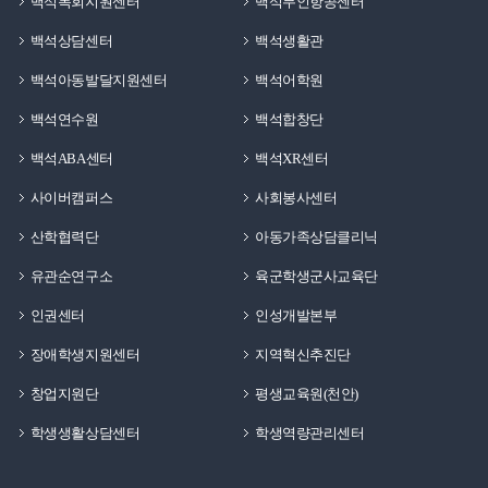
백석목회지원센터
백석무인항공센터
백석상담센터
백석생활관
백석아동발달지원센터
백석어학원
백석연수원
백석합창단
백석ABA센터
백석XR센터
사이버캠퍼스
사회봉사센터
산학협력단
아동가족상담클리닉
유관순연구소
육군학생군사교육단
인권센터
인성개발본부
장애학생지원센터
지역혁신추진단
창업지원단
평생교육원(천안)
학생생활상담센터
학생역량관리센터