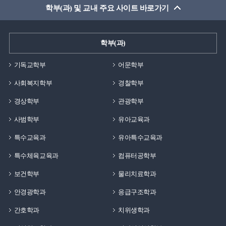
학부(과) 및 교내 주요 사이트 바로가기
학부(과)
기독교학부
어문학부
사회복지학부
경찰학부
경상학부
관광학부
사범학부
유아교육과
특수교육과
유아특수교육과
특수체육교육과
컴퓨터공학부
보건학부
물리치료학과
안경광학과
응급구조학과
간호학과
치위생학과