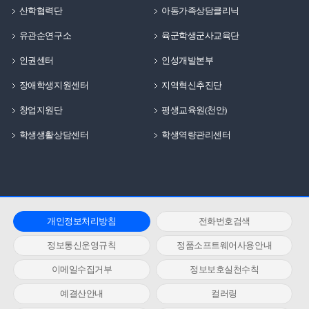
산학협력단
아동가족상담클리닉
유관순연구소
육군학생군사교육단
인권센터
인성개발본부
장애학생지원센터
지역혁신추진단
창업지원단
평생교육원(천안)
학생생활상담센터
학생역량관리센터
개인정보처리방침
전화번호검색
정보통신운영규칙
정품소프트웨어사용안내
이메일수집거부
정보보호실천수칙
예결산안내
컬러링