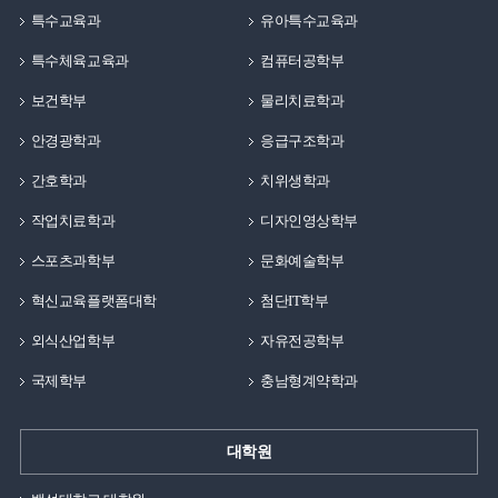
특수교육과
유아특수교육과
특수체육교육과
컴퓨터공학부
보건학부
물리치료학과
안경광학과
응급구조학과
간호학과
치위생학과
작업치료학과
디자인영상학부
스포츠과학부
문화예술학부
혁신교육플랫폼대학
첨단IT학부
외식산업학부
자유전공학부
국제학부
충남형계약학과
대학원