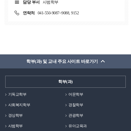
담당 부서
사범학부
연락처
041-550-9087~9088, 9152
학부(과) 및 교내 주요 사이트 바로가기
학부(과)
기독교학부
어문학부
사회복지학부
경찰학부
경상학부
관광학부
사범학부
유아교육과