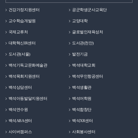
건강가정지원센터
공군학생군사교육단
교수학습개발원
교양대학
국제교류처
글로벌인재육성처
대학혁신IR센터
도서관(천안)
도서관(서울)
발전기금
백석기독교문화예술관
백석대학교회
백석목회지원센터
백석무인항공센터
백석상담센터
백석생활관
백석아동발달지원센터
백석어학원
백석연수원
백석합창단
백석ABA센터
백석XR센터
사이버캠퍼스
사회봉사센터