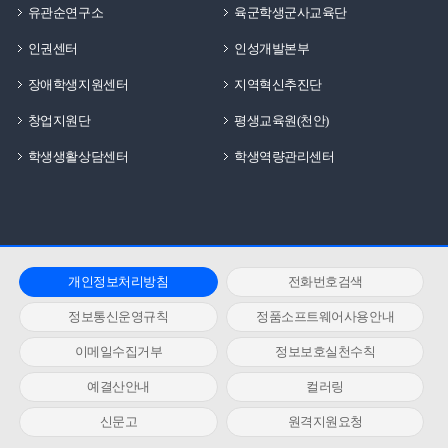
유관순연구소
육군학생군사교육단
인권센터
인성개발본부
장애학생지원센터
지역혁신추진단
창업지원단
평생교육원(천안)
학생생활상담센터
학생역량관리센터
개인정보처리방침
전화번호검색
정보통신운영규칙
정품소프트웨어사용안내
이메일수집거부
정보보호실천수칙
예결산안내
컬러링
신문고
원격지원요청