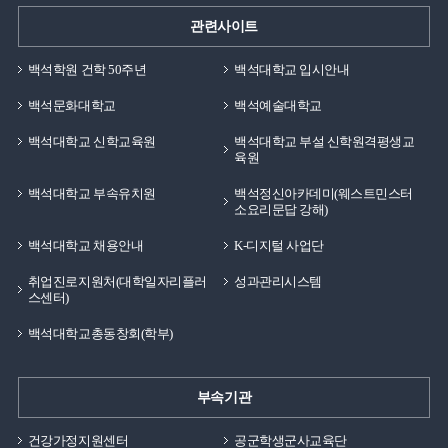
관련사이트
백석학원 건학 50주년
백석대학교 입시안내
백석문화대학교
백석예술대학교
백석대학교 신학교육원
백석대학교 부설 신학원격평생교
육원
백석대학교 부속유치원
백석정신아카데미(웨스트민스터
소요리문답 강해)
백석대학교 채용안내
K-디지털 사업단
취업진로지원처(대학일자리플러
성과관리시스템
스센터)
백석대학교총동창회(학부)
부속기관
건강가정지원센터
공군학생군사교육단