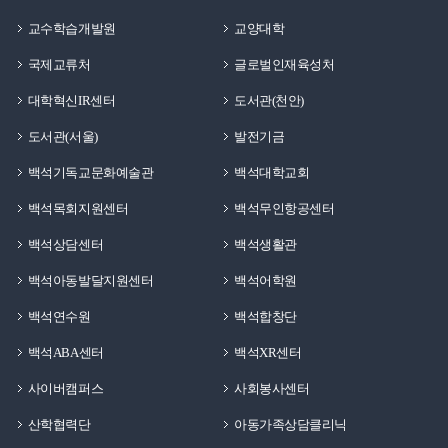
교수학습개발원
교양대학
국제교류처
글로벌인재육성처
대학혁신IR센터
도서관(천안)
도서관(서울)
발전기금
백석기독교문화예술관
백석대학교회
백석목회지원센터
백석무인항공센터
백석상담센터
백석생활관
백석아동발달지원센터
백석어학원
백석연수원
백석합창단
백석ABA센터
백석XR센터
사이버캠퍼스
사회봉사센터
산학협력단
아동가족상담클리닉