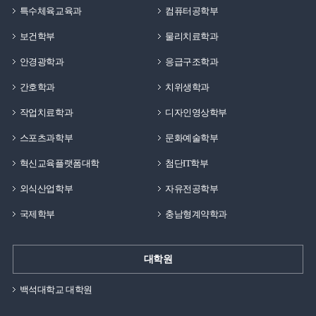
특수체육교육과
컴퓨터공학부
보건학부
물리치료학과
안경광학과
응급구조학과
간호학과
치위생학과
작업치료학과
디자인영상학부
스포츠과학부
문화예술학부
혁신교육플랫폼대학
첨단IT학부
외식산업학부
자유전공학부
국제학부
충남형계약학과
대학원
백석대학교 대학원