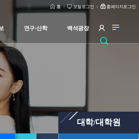
홈
포털로그인
홈페이지로그인
보
연구·산학
백석광장
대학/대학원