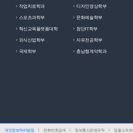
작업치료학과
디자인영상학부
스포츠과학부
문화예술학부
혁신교육플랫폼대학
첨단IT학부
외식산업학부
자유전공학부
국제학부
충남형계약학과
개인정보처리방침
전화번호검색
정보통신운영규칙
정품소프트