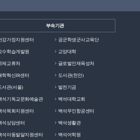
부속기관
건강가정지원센터
공군학생군사교육단
교수학습개발원
교양대학
국제교류처
글로벌인재육성처
대학혁신IR센터
도서관(천안)
도서관(서울)
발전기금
백석기독교문화예술관
백석대학교회
백석목회지원센터
백석무인항공센터
백석상담센터
백석생활관
백석아동발달지원센터
백석어학원