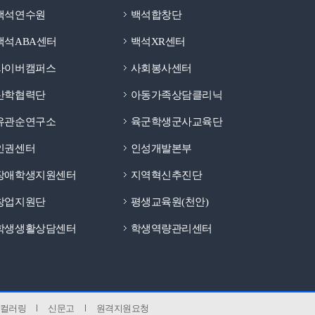
백석연수원
백석합창단
백석ABA센터
백석XR센터
사이버캠퍼스
사회봉사센터
산학협력단
아동가족상담클리닉
유관순연구소
육군학생군사교육단
인권센터
인성개발본부
장애학생지원센터
지역혁신추진단
창업지원단
평생교육원(천안)
학생생활상담센터
학생역량관리센터
컬러링
신문고
원격지원요청