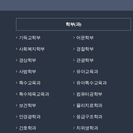
학부(과)
기독교학부
어문학부
사회복지학부
경찰학부
경상학부
관광학부
사범학부
유아교육과
특수교육과
유아특수교육과
특수체육교육과
컴퓨터공학부
보건학부
물리치료학과
안경광학과
응급구조학과
간호학과
치위생학과