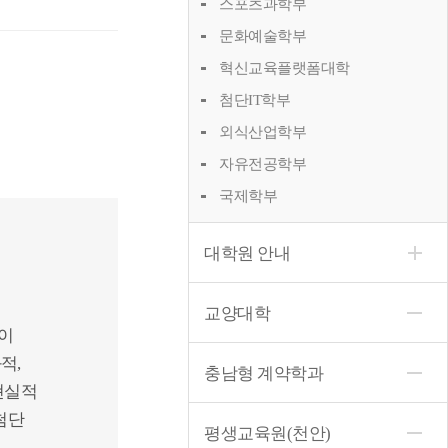
스포츠과학부
문화예술학부
혁신교육플랫폼대학
첨단IT학부
외식산업학부
자유전공학부
국제학부
대학원 안내
교양대학
성이
적,
충남형 계약학과
현실적
첨단
평생교육원(천안)
에