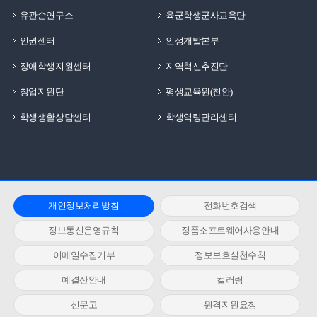
유관순연구소
육군학생군사교육단
인권센터
인성개발본부
장애학생지원센터
지역혁신추진단
창업지원단
평생교육원(천안)
학생생활상담센터
학생역량관리센터
개인정보처리방침
전화번호검색
정보통신운영규칙
정품소프트웨어사용안내
이메일수집거부
정보보호실천수칙
예결산안내
컬러링
신문고
원격지원요청