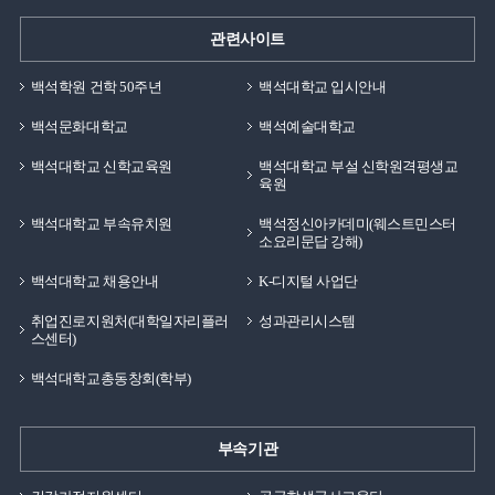
관련사이트
백석학원 건학 50주년
백석대학교 입시안내
백석문화대학교
백석예술대학교
백석대학교 신학교육원
백석대학교 부설 신학원격평생교
육원
백석대학교 부속유치원
백석정신아카데미(웨스트민스터
소요리문답 강해)
백석대학교 채용안내
K-디지털 사업단
취업진로지원처(대학일자리플러
성과관리시스템
스센터)
백석대학교총동창회(학부)
부속기관