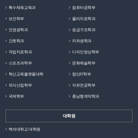
특수체육교육과
컴퓨터공학부
보건학부
물리치료학과
안경광학과
응급구조학과
간호학과
치위생학과
작업치료학과
디자인영상학부
스포츠과학부
문화예술학부
혁신교육플랫폼대학
첨단IT학부
외식산업학부
자유전공학부
국제학부
충남형계약학과
대학원
백석대학교 대학원