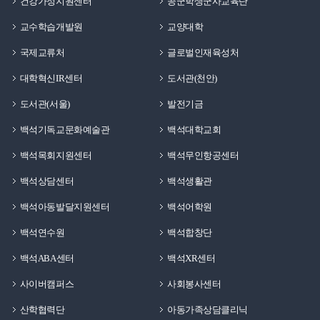
건강가정지원센터
공군학생군사교육단
교수학습개발원
교양대학
국제교류처
글로벌인재육성처
대학혁신IR센터
도서관(천안)
도서관(서울)
발전기금
백석기독교문화예술관
백석대학교회
백석목회지원센터
백석무인항공센터
백석상담센터
백석생활관
백석아동발달지원센터
백석어학원
백석연수원
백석합창단
백석ABA센터
백석XR센터
사이버캠퍼스
사회봉사센터
산학협력단
아동가족상담클리닉