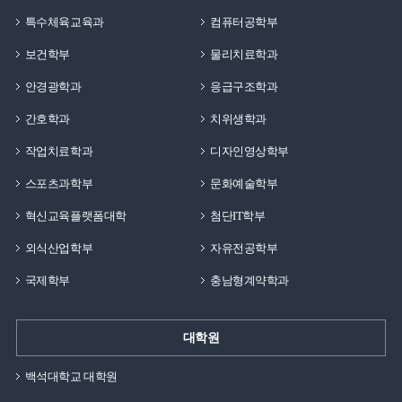
특수체육교육과
컴퓨터공학부
보건학부
물리치료학과
안경광학과
응급구조학과
간호학과
치위생학과
작업치료학과
디자인영상학부
스포츠과학부
문화예술학부
혁신교육플랫폼대학
첨단IT학부
외식산업학부
자유전공학부
국제학부
충남형계약학과
대학원
백석대학교 대학원