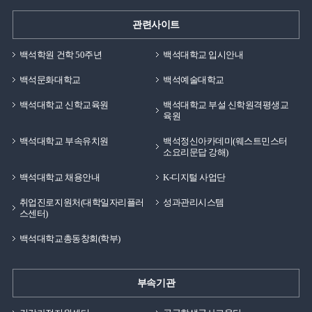
관련사이트
백석학원 건학 50주년
백석대학교 입시안내
백석문화대학교
백석예술대학교
백석대학교 신학교육원
백석대학교 부설 신학원격평생교
육원
백석대학교 부속유치원
백석정신아카데미(웨스트민스터
소요리문답 강해)
백석대학교 채용안내
K-디지털 사업단
취업진로지원처(대학일자리플러
성과관리시스템
스센터)
백석대학교총동창회(학부)
부속기관