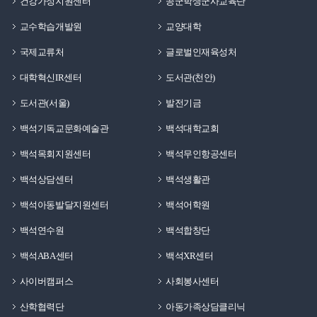
건강가정지원센터
공군학생군사교육단
교수학습개발원
교양대학
국제교류처
글로벌인재육성처
대학혁신IR센터
도서관(천안)
도서관(서울)
발전기금
백석기독교문화예술관
백석대학교회
백석목회지원센터
백석무인항공센터
백석상담센터
백석생활관
백석아동발달지원센터
백석어학원
백석연수원
백석합창단
백석ABA센터
백석XR센터
사이버캠퍼스
사회봉사센터
산학협력단
아동가족상담클리닉