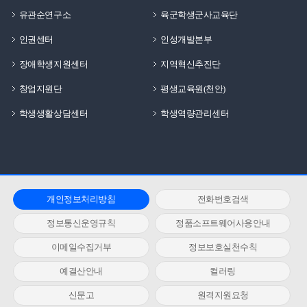
유관순연구소
육군학생군사교육단
인권센터
인성개발본부
장애학생지원센터
지역혁신추진단
창업지원단
평생교육원(천안)
학생생활상담센터
학생역량관리센터
개인정보처리방침
전화번호검색
정보통신운영규칙
정품소프트웨어사용안내
이메일수집거부
정보보호실천수칙
예결산안내
컬러링
신문고
원격지원요청