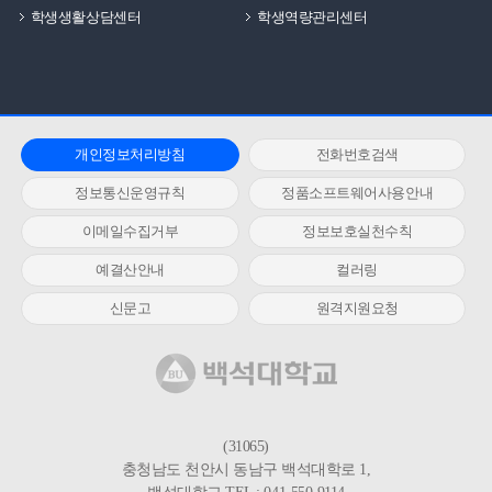
학생생활상담센터
학생역량관리센터
개인정보처리방침
전화번호검색
정보통신운영규칙
정품소프트웨어사용안내
이메일수집거부
정보보호실천수칙
예결산안내
컬러링
신문고
원격지원요청
(31065)
충청남도 천안시 동남구 백석대학로 1,