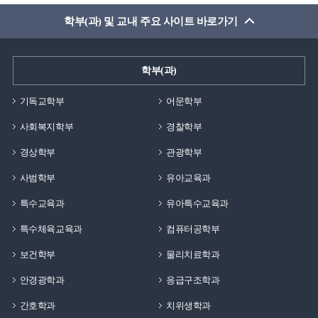
학부(과) 및 교내 주요 사이트 바로가기
학부(과)
기독교학부
어문학부
사회복지학부
경찰학부
경상학부
관광학부
사범학부
유아교육과
특수교육과
유아특수교육과
특수체육교육과
컴퓨터공학부
보건학부
물리치료학과
안경광학과
응급구조학과
간호학과
치위생학과