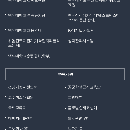
백석대학교 신학교육원
백석대학교 부설 신학원격평생교
육원
백석대학교 부속유치원
백석정신아카데미(웨스트민스터
소요리문답 강해)
백석대학교 채용안내
K-디지털 사업단
취업진로지원처(대학일자리플러
성과관리시스템
스센터)
백석대학교총동창회(학부)
부속기관
건강가정지원센터
공군학생군사교육단
교수학습개발원
교양대학
국제교류처
글로벌인재육성처
대학혁신IR센터
도서관(천안)
도서관(서울)
발전기금