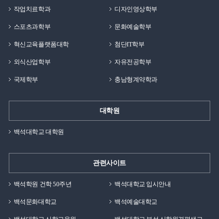
작업치료학과
디자인영상학부
스포츠과학부
문화예술학부
혁신교육플랫폼대학
첨단IT학부
외식산업학부
자유전공학부
국제학부
충남형계약학과
대학원
백석대학교 대학원
관련사이트
백석학원 건학 50주년
백석대학교 입시안내
백석문화대학교
백석예술대학교