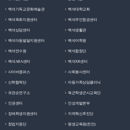
백석기독교문화예술관
백석대학교회
백석목회지원센터
백석무인항공센터
백석상담센터
백석생활관
백석아동발달지원센터
백석어학원
백석연수원
백석합창단
백석ABA센터
백석XR센터
사이버캠퍼스
사회봉사센터
산학협력단
아동가족상담클리닉
유관순연구소
육군학생군사교육단
인권센터
인성개발본부
장애학생지원센터
지역혁신추진단
창업지원단
평생교육원(천안)