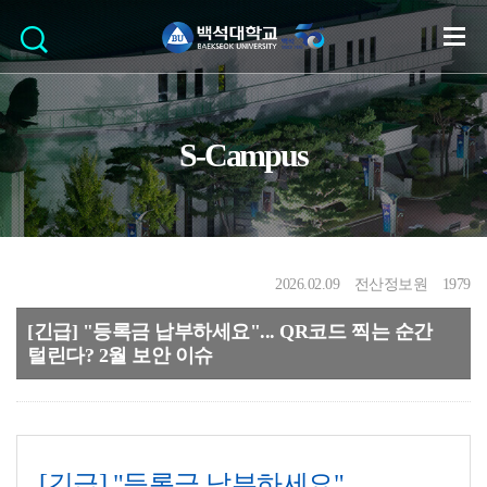
S-Campus
2026.02.09
전산정보원
1979
[긴급] "등록금 납부하세요"... QR코드 찍는 순간
털린다? 2월 보안 이슈
[긴급] "등록금 납부하세요"...