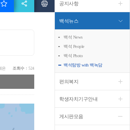
공지사항
백석뉴스
백석 News
백석 People
백석 Photo
백석탐방 with 백녹담
세은
조회수
524
편의복지
학생자치기구안내
게시판모음