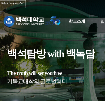
학교소개
입
백석탐방 with 백녹담
The truth will set you free
기독교대학의 글로벌리더