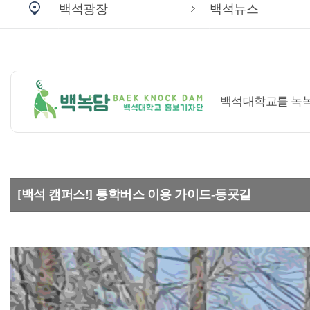
백석광장
백석뉴스
백석대학교를 녹녹(
[백석 캠퍼스!] 통학버스 이용 가이드-등굣길