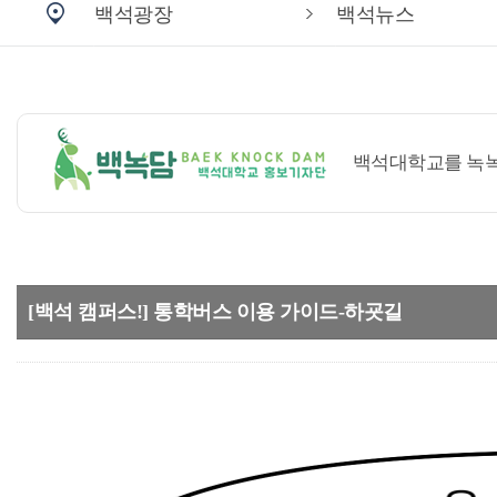
백석광장
백석뉴스
백석대학교를 녹녹(
[백석 캠퍼스!] 통학버스 이용 가이드-하굣길