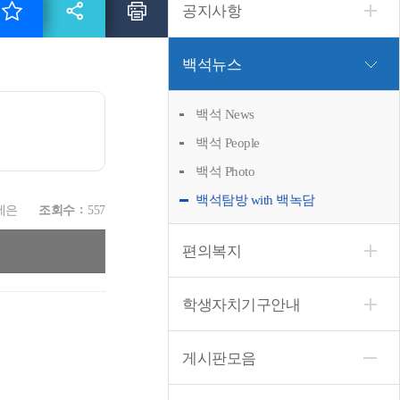
공지사항
백석뉴스
백석 News
백석 People
백석 Photo
백석탐방 with 백녹담
세은
조회수
557
편의복지
학생자치기구안내
게시판모음