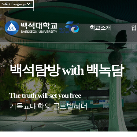
학교소개
입
백석탐방 with 백녹담
The truth will set you free
기독교대학의 글로벌리더