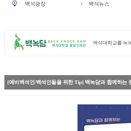
백석광장
백석뉴스
백석대학교를 녹녹(
[예비백석인/백석인들을 위한 Tip] 백녹담과 함께하는