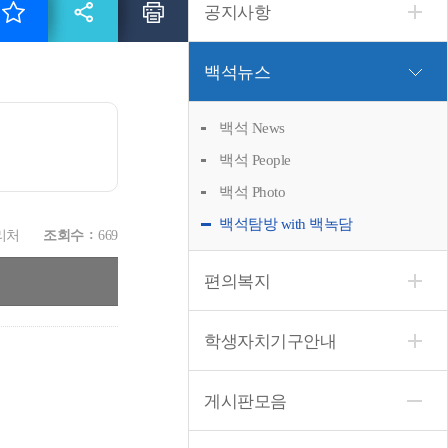
공지사항
백석뉴스
백석 News
백석 People
백석 Photo
백석탐방 with 백녹담
리처
조회수
669
편의복지
학생자치기구안내
게시판모음