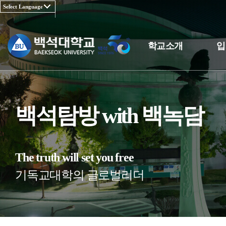
학교소개
입
백석탐방 with 백녹담
The truth will set you free
기독교대학의 글로벌리더