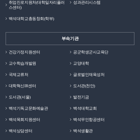
취업진로지원처(대학일자리플러
성과관리시스템
스센터)
백석대학교총동창회(학부)
부속기관
건강가정지원센터
공군학생군사교육단
교수학습개발원
교양대학
국제교류처
글로벌인재육성처
대학혁신IR센터
도서관(천안)
도서관(서울)
발전기금
백석기독교문화예술관
백석대학교회
백석목회지원센터
백석무인항공센터
백석상담센터
백석생활관