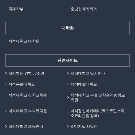
국제학부
충남형계약학과
대학원
백석대학교 대학원
관련사이트
백석학원 건학 50주년
백석대학교 입시안내
백석문화대학교
백석예술대학교
백석대학교 신학교육원
백석대학교 부설 신학원격평생교
육원
백석대학교 부속유치원
백석정신아카데미(웨스트민스터
소요리문답 강해)
백석대학교 채용안내
K-디지털 사업단