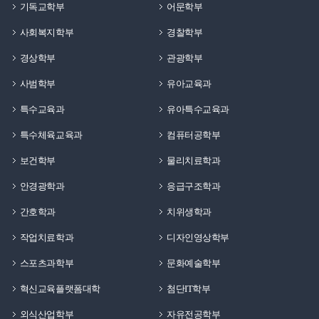
기독교학부
어문학부
사회복지학부
경찰학부
경상학부
관광학부
사범학부
유아교육과
특수교육과
유아특수교육과
특수체육교육과
컴퓨터공학부
보건학부
물리치료학과
안경광학과
응급구조학과
간호학과
치위생학과
작업치료학과
디자인영상학부
스포츠과학부
문화예술학부
혁신교육플랫폼대학
첨단IT학부
외식산업학부
자유전공학부