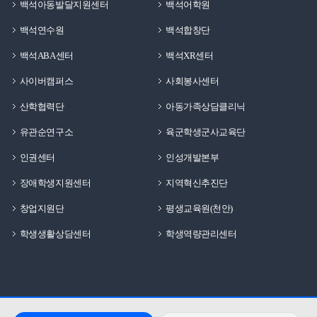
백석아동발달지원센터
백석어학원
백석연수원
백석합창단
백석ABA센터
백석XR센터
사이버캠퍼스
사회봉사센터
산학협력단
아동가족상담클리닉
유관순연구소
육군학생군사교육단
인권센터
인성개발본부
장애학생지원센터
지역혁신추진단
창업지원단
평생교육원(천안)
학생생활상담센터
학생역량관리센터