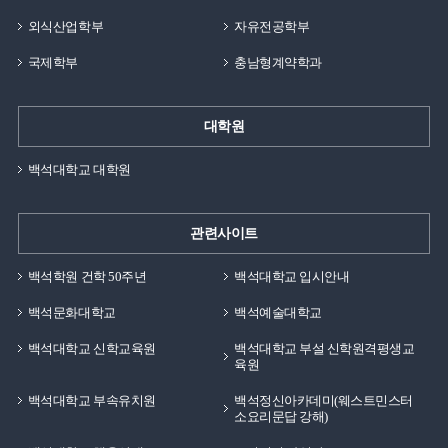
외식산업학부
자유전공학부
국제학부
충남형계약학과
대학원
백석대학교 대학원
관련사이트
백석학원 건학 50주년
백석대학교 입시안내
백석문화대학교
백석예술대학교
백석대학교 신학교육원
백석대학교 부설 신학원격평생교
육원
백석대학교 부속유치원
백석정신아카데미(웨스트민스터
소요리문답 강해)