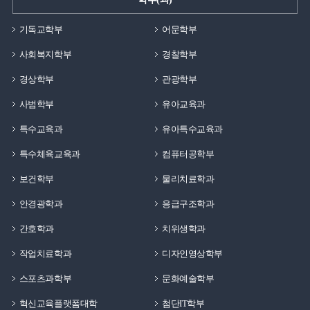
기독교학부
어문학부
사회복지학부
경찰학부
경상학부
관광학부
사범학부
유아교육과
특수교육과
유아특수교육과
특수체육교육과
컴퓨터공학부
보건학부
물리치료학과
안경광학과
응급구조학과
간호학과
치위생학과
작업치료학과
디자인영상학부
스포츠과학부
문화예술학부
혁신교육플랫폼대학
첨단IT학부