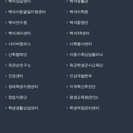
백석상담센터
백석생활관
백석아동발달지원센터
백석어학원
백석연수원
백석합창단
백석ABA센터
백석XR센터
사이버캠퍼스
사회봉사센터
산학협력단
아동가족상담클리닉
유관순연구소
육군학생군사교육단
인권센터
인성개발본부
장애학생지원센터
지역혁신추진단
창업지원단
평생교육원(천안)
학생생활상담센터
학생역량관리센터