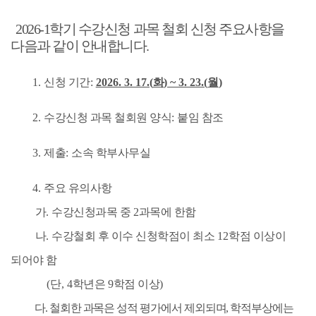
2026-1
학기 수강신청 과목 철회 신청 주요사항을
다음과 같이 안내합니다
.
1.
신청 기간
:
2026. 3. 17.(
화
) ~ 3. 23.(
월
)
2.
수강신청 과목 철회원 양식
:
붙임 참조
3.
제출
:
소속 학부사무실
4.
주요 유의사항
가
.
수강신청과목 중
2
과목에 한함
나
.
수강철회 후 이수 신청학점이 최소
12
학점 이상이
되어야 함
(
단
, 4
학년은
9
학점 이상
)
다
.
철회한 과목은 성적 평가에서 제외되며
,
학적부상에는