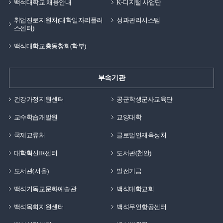
백석대학교 채용안내
K-디지털 사업단
취업진로지원처(대학일자리플러
성과관리시스템
스센터)
백석대학교총동창회(학부)
부속기관
건강가정지원센터
공군학생군사교육단
교수학습개발원
교양대학
국제교류처
글로벌인재육성처
대학혁신IR센터
도서관(천안)
도서관(서울)
발전기금
백석기독교문화예술관
백석대학교회
백석목회지원센터
백석무인항공센터