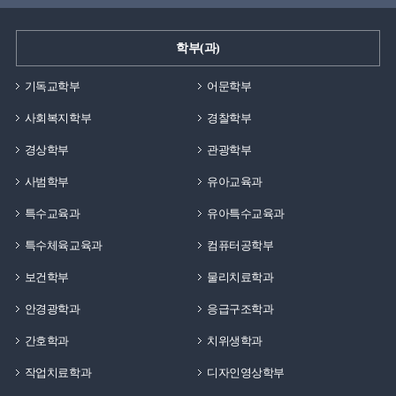
학부(과)
기독교학부
어문학부
사회복지학부
경찰학부
경상학부
관광학부
사범학부
유아교육과
특수교육과
유아특수교육과
특수체육교육과
컴퓨터공학부
보건학부
물리치료학과
안경광학과
응급구조학과
간호학과
치위생학과
작업치료학과
디자인영상학부