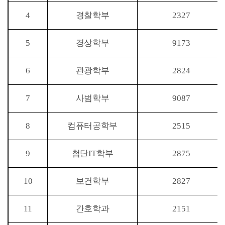
4
경찰학부
2327
5
경상학부
9173
6
관광학부
2824
7
사범학부
9087
8
컴퓨터공학부
2515
9
첨단
IT
학부
2875
10
보건학부
2827
11
간호학과
2151