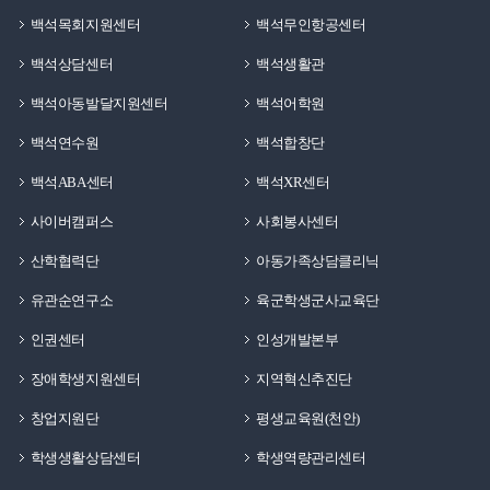
백석목회지원센터
백석무인항공센터
백석상담센터
백석생활관
백석아동발달지원센터
백석어학원
백석연수원
백석합창단
백석ABA센터
백석XR센터
사이버캠퍼스
사회봉사센터
산학협력단
아동가족상담클리닉
유관순연구소
육군학생군사교육단
인권센터
인성개발본부
장애학생지원센터
지역혁신추진단
창업지원단
평생교육원(천안)
학생생활상담센터
학생역량관리센터