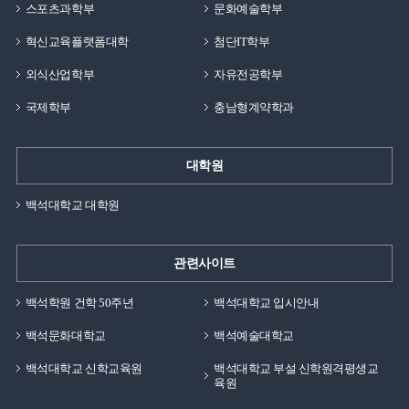
스포츠과학부
문화예술학부
혁신교육플랫폼대학
첨단IT학부
외식산업학부
자유전공학부
국제학부
충남형계약학과
대학원
백석대학교 대학원
관련사이트
백석학원 건학 50주년
백석대학교 입시안내
백석문화대학교
백석예술대학교
백석대학교 신학교육원
백석대학교 부설 신학원격평생교
육원