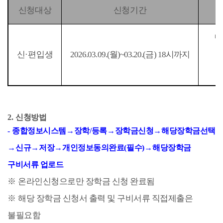
신청대상
신청기간
면
신
·
편입생
2026.03.09.(
월
)~03.20.(
금
) 18
시까지
2.
신청방법
-
종합정보시스템
→
장학
/
등록
→
장학금신청
→
해당장학금선택
→
신규
→
저장
→
개인정보동의완료
(
필수
)
→
해당장학금
구비서류 업로드
※
온라인신청으로만 장학금 신청 완료됨
※
해당 장학금 신청서 출력 및 구비서류 직접제출은
불필요함