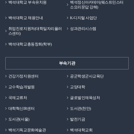
백석대학교 부속유치원
백석정신아카데미(웨스트민스터
소요리문답 강해)
백석대학교 채용안내
K-디지털 사업단
취업진로지원처(대학일자리플러
성과관리시스템
스센터)
백석대학교총동창회(학부)
부속기관
건강가정지원센터
공군학생군사교육단
교수학습개발원
교양대학
국제교류처
글로벌인재육성처
대학혁신IR센터
도서관(천안)
도서관(서울)
발전기금
백석기독교문화예술관
백석대학교회