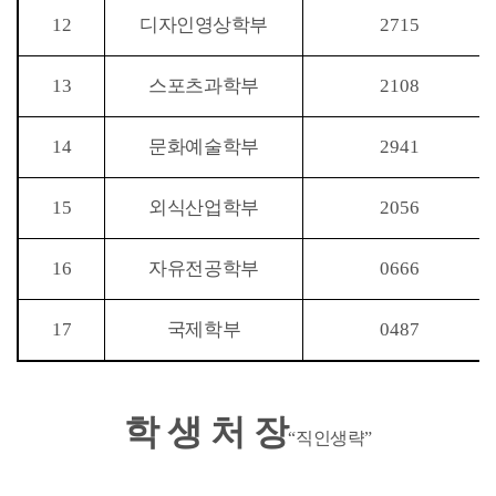
12
디자인영상학부
2715
13
스포츠과학부
2108
14
문화예술학부
2941
15
외식산업학부
2056
16
자유전공학부
0666
17
국제학부
0487
학 생 처 장
“
직인생략
”