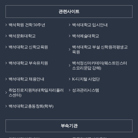
관련사이트
백석학원 건학 50주년
백석대학교 입시안내
백석문화대학교
백석예술대학교
백석대학교 신학교육원
백석대학교 부설 신학원격평생교
육원
백석대학교 부속유치원
백석정신아카데미(웨스트민스터
소요리문답 강해)
백석대학교 채용안내
K-디지털 사업단
취업진로지원처(대학일자리플러
성과관리시스템
스센터)
백석대학교총동창회(학부)
부속기관