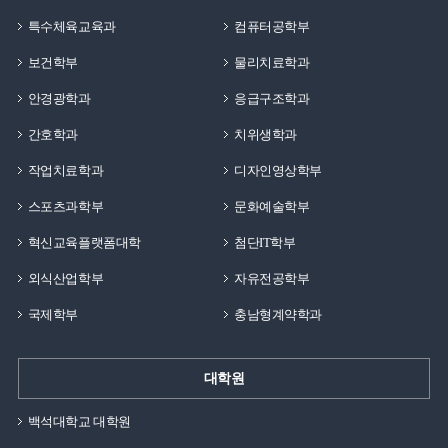
특수체육교육과
컴퓨터공학부
보건학부
물리치료학과
안경광학과
응급구조학과
간호학과
치위생학과
작업치료학과
디자인영상학부
스포츠과학부
문화예술학부
혁신교육플랫폼대학
첨단IT학부
외식산업학부
자유전공학부
국제학부
충남형계약학과
대학원
백석대학교 대학원