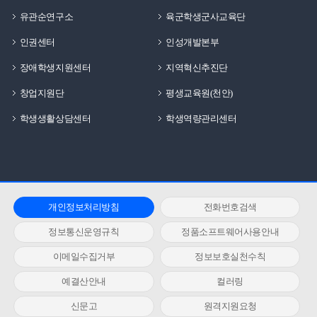
유관순연구소
육군학생군사교육단
인권센터
인성개발본부
장애학생지원센터
지역혁신추진단
창업지원단
평생교육원(천안)
학생생활상담센터
학생역량관리센터
개인정보처리방침
전화번호검색
정보통신운영규칙
정품소프트웨어사용안내
이메일수집거부
정보보호실천수칙
예결산안내
컬러링
신문고
원격지원요청