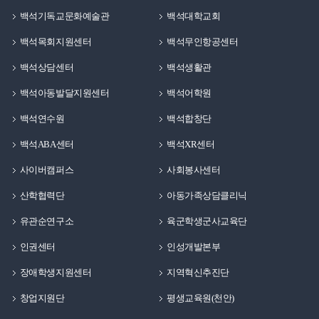
백석기독교문화예술관
백석대학교회
백석목회지원센터
백석무인항공센터
백석상담센터
백석생활관
백석아동발달지원센터
백석어학원
백석연수원
백석합창단
백석ABA센터
백석XR센터
사이버캠퍼스
사회봉사센터
산학협력단
아동가족상담클리닉
유관순연구소
육군학생군사교육단
인권센터
인성개발본부
장애학생지원센터
지역혁신추진단
창업지원단
평생교육원(천안)