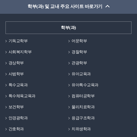
학부(과) 및 교내 주요 사이트 바로가기
학부(과)
기독교학부
어문학부
사회복지학부
경찰학부
경상학부
관광학부
사범학부
유아교육과
특수교육과
유아특수교육과
특수체육교육과
컴퓨터공학부
보건학부
물리치료학과
안경광학과
응급구조학과
간호학과
치위생학과