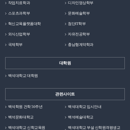
작업치료학과
디자인영상학부
스포츠과학부
문화예술학부
혁신교육플랫폼대학
첨단IT학부
외식산업학부
자유전공학부
국제학부
충남형계약학과
대학원
백석대학교 대학원
관련사이트
백석학원 건학 50주년
백석대학교 입시안내
백석문화대학교
백석예술대학교
백석대학교 신학교육원
백석대학교 부설 신학원격평생교