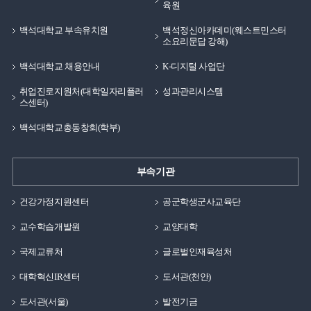
육원
백석대학교 부속유치원
백석정신아카데미(웨스트민스터
소요리문답 강해)
백석대학교 채용안내
K-디지털 사업단
취업진로지원처(대학일자리플러
성과관리시스템
스센터)
백석대학교총동창회(학부)
부속기관
건강가정지원센터
공군학생군사교육단
교수학습개발원
교양대학
국제교류처
글로벌인재육성처
대학혁신IR센터
도서관(천안)
도서관(서울)
발전기금