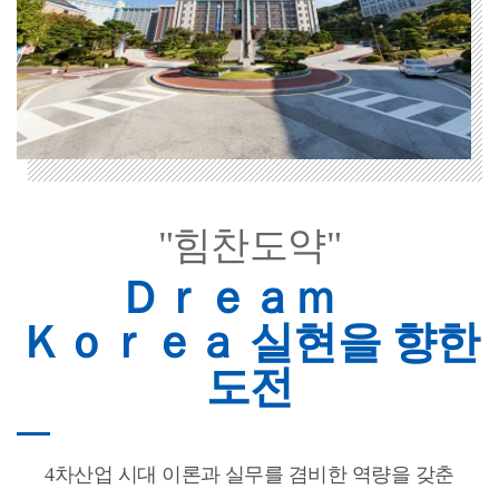
"힘찬도약"
Ｄｒｅａｍ
Ｋｏｒｅａ 실현을 향한
도전
4차산업 시대 이론과 실무를 겸비한 역량을 갖춘