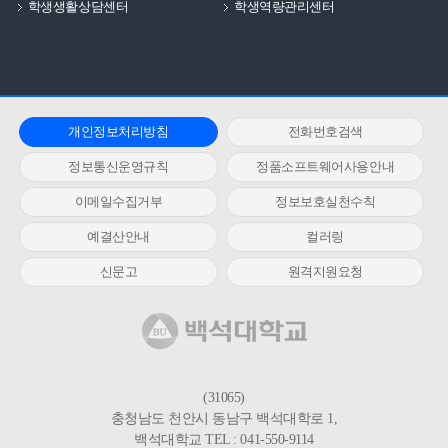
학생생활상담센터
학생역량관리센터
개인정보처리방침
전화번호검색
정보통신운영규칙
정품소프트웨어사용안내
이메일수집거부
정보보호실천수칙
예결산안내
컬러링
신문고
원격지원요청
(31065)
충청남도 천안시 동남구 백석대학로 1,
백석대학교 TEL : 041-550-9114