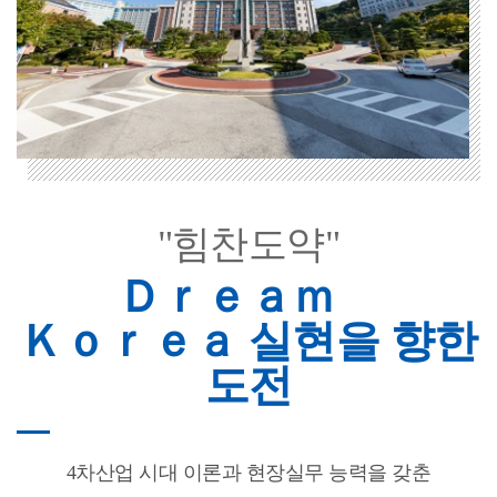
"힘찬도약"
Ｄｒｅａｍ
Ｋｏｒｅａ 실현을 향한
도전
4차산업 시대 이론과 현장실무 능력을 갖춘