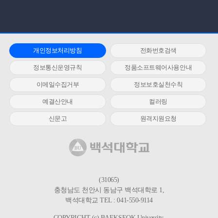
개인정보처리방침
전화번호검색
정보통신운영규칙
정품소프트웨어사용안내
이메일수집거부
정보보호실천수칙
예결산안내
컬러링
신문고
원격지원요청
(31065)
충청남도 천안시 동남구 백석대학로 1,
백석대학교 TEL : 041-550-9114
COPYRIGHT (c) BAEKSEOK University.