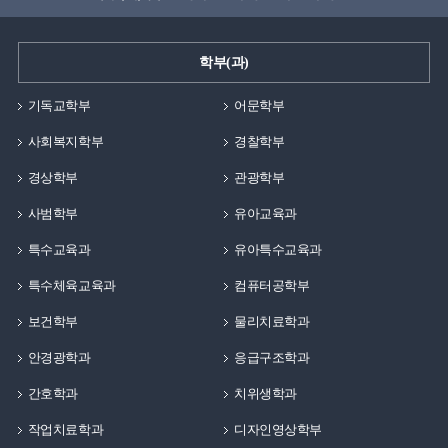
학부(과)
기독교학부
어문학부
사회복지학부
경찰학부
경상학부
관광학부
사범학부
유아교육과
특수교육과
유아특수교육과
특수체육교육과
컴퓨터공학부
보건학부
물리치료학과
안경광학과
응급구조학과
간호학과
치위생학과
작업치료학과
디자인영상학부