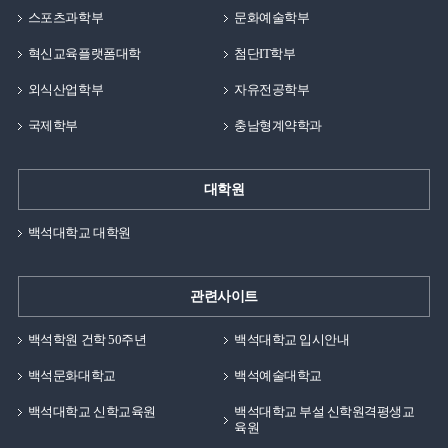
스포츠과학부
문화예술학부
혁신교육플랫폼대학
첨단IT학부
외식산업학부
자유전공학부
국제학부
충남형계약학과
대학원
백석대학교 대학원
관련사이트
백석학원 건학 50주년
백석대학교 입시안내
백석문화대학교
백석예술대학교
백석대학교 신학교육원
백석대학교 부설 신학원격평생교
육원