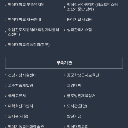
백석대학교 부속유치원
백석정신아카데미(웨스트민스터
소요리문답 강해)
백석대학교 채용안내
K-디지털 사업단
취업진로지원처(대학일자리플러
성과관리시스템
스센터)
백석대학교총동창회(학부)
부속기관
건강가정지원센터
공군학생군사교육단
교수학습개발원
교양대학
국제교류처
글로벌인재육성처
대학혁신IR센터
도서관(천안)
도서관(서울)
발전기금
백석기독교문화예술관
백석대학교회