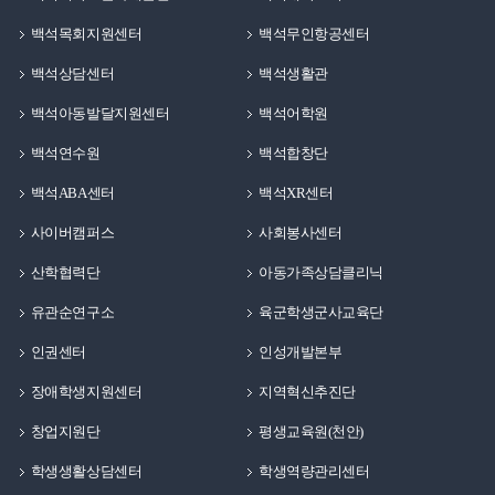
백석목회지원센터
백석무인항공센터
백석상담센터
백석생활관
백석아동발달지원센터
백석어학원
백석연수원
백석합창단
백석ABA센터
백석XR센터
사이버캠퍼스
사회봉사센터
산학협력단
아동가족상담클리닉
유관순연구소
육군학생군사교육단
인권센터
인성개발본부
장애학생지원센터
지역혁신추진단
창업지원단
평생교육원(천안)
학생생활상담센터
학생역량관리센터