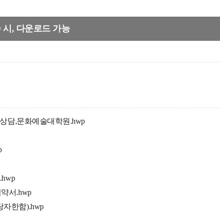
수 시, 다운로드 가능
,상담,문화예술대학원.hwp
p
hwp
약서.hwp
한함).hwp