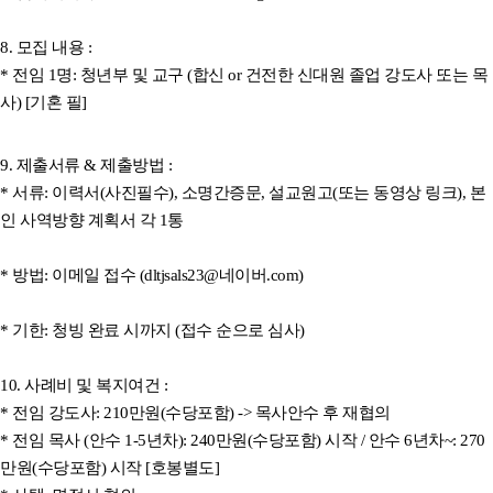
8. 모집 내용 :
* 전임 1명: 청년부 및 교구 (합신 or 건전한 신대원 졸업 강도사 또는 목
사) [기혼 필]
9. 제출서류 & 제출방법 :
* 서류: 이력서(사진필수), 소명간증문, 설교원고(또는 동영상 링크), 본
인 사역방향 계획서 각 1통
* 방법: 이메일 접수 (
dltjsals23@네이버.com
)
* 기한: 청빙 완료 시까지 (접수 순으로 심사)
10. 사례비 및 복지여건 :
* 전임 강도사: 210만원(수당포함) -> 목사안수 후 재협의
* 전임 목사 (안수 1-5년차): 240만원(수당포함) 시작 / 안수 6년차~: 270
만원(수당포함) 시작 [호봉별도]