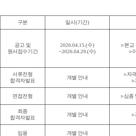
구분
일시
(
기간
)
공고 및
2026.04.15.(
수
)
▹
본교
원서접수기간
~2026.04.29.(
수
)
▹
서류전형
▹
자격
개별 안내
합격자발표
▹
면접전형
개별 안내
▹
심층 
최종
개별 안내
▹
합격자발표
임용
개별 안내