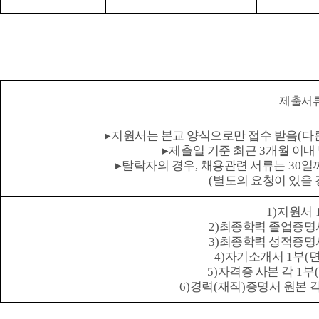
제출서
▸
지원서는 본교 양식으로만 접수 받음
(
다
▸
제출일 기준 최근
3
개월 이내
▸
탈락자의 경우
,
채용관련 서류는
30
일
(
별도의 요청이 있을 
1)
지원서
2)
최종학력 졸업증명
3)
최종학력 성적증명
4)
자기소개서
1
부
(
면
5)
자격증 사본 각
1
부
(
6)
경력
(
재직
)
증명서 원본 