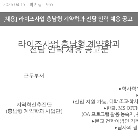
2026.04.15
박예림
965
[채용] 라이즈사업 충남형 계약학과 전담 인력 채용 공고
라이즈사업 충남형 계약학과
전담 인력 채용 공고문
근무부서
▸학사학
(신입 지원 가능,
대학 조교·학사
지역혁신추진단
▸
한글
, MS OFF
(충남형 계약학과 사업단)
(
OA 프로그램 활용 능숙자,
▸
본교 건학이념인 기
▸
남자의 경