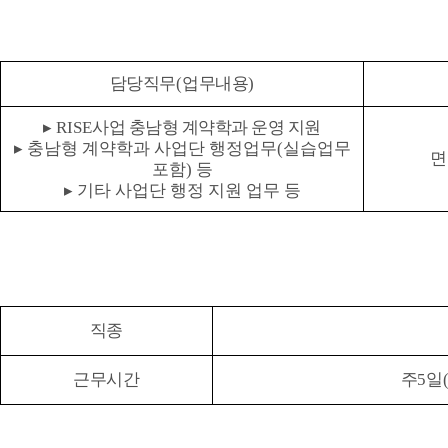
담당직무
(
업무내용
)
▸
RISE
사업 충남형 계약학과 운영 지원
▸
충남형 계약학과 사업단 행정업무(실습업무
면
포함) 등
▸
기타 사업단 행정 지원 업무 등
직종
근무시간
주
5
일