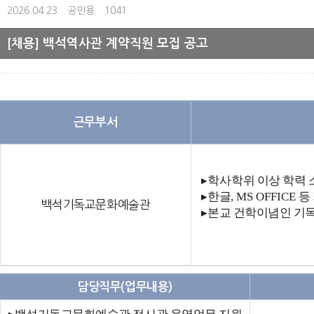
2026.04.23
공민용
1041
[채용] 백석역사관 계약직원 모집 공고
근무부서
▸학사
학위 이상 학력
▸
한글
, MS OFFICE
등
백석기독교문화예술관
▸
본교 건학이념인 기독
담당직무(업무내용)