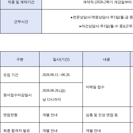
직종 및 계약기간
계약직
(2026-2
학기 개강일부터
▸
전문상담사
/
객원상담사
:
주
1
일
(
월
-
금 중
근무시간
▸
야간상담사
:
주
1
일
(
월
-
수 중
)(
근무
구분
일시
(
기간
)
내용
모집 기간
2026.06.11.~06.26.
이메일 접수
2026.06.26.(
금
)
원서접수마감일시
낮
12
시까지
면접전형
개별 안내
심층 및 인성 면접 등
최종 합격자 발표
개별 안내
개별 안내