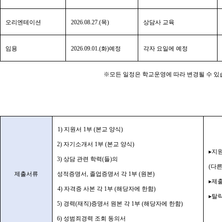
오리엔테이션
2026.08.27.(
목
)
상담사 교육
임용
2026.09.01.(
화
)
예정
각자 요일에 예정
※
모든 일정은 학교운영에 따라 변경될 수 
1)
지원서
1
부
(
본교 양식
)
2)
자기소개서
1
부
(
본교 양식
)
▸
지원
3)
상담 관련 학력
(
들
)
의
(
다른
제출서류
성적증명서
,
졸업증명서 각
1
부
(
원본
)
▸
제출
4)
자격증 사본 각
1
부
(
해당자에 한함
)
▸
탈
5)
경력
(
재직
)
증명서 원본 각
1
부
(
해당자에 한함
)
6)
성범죄경력 조회 동의서