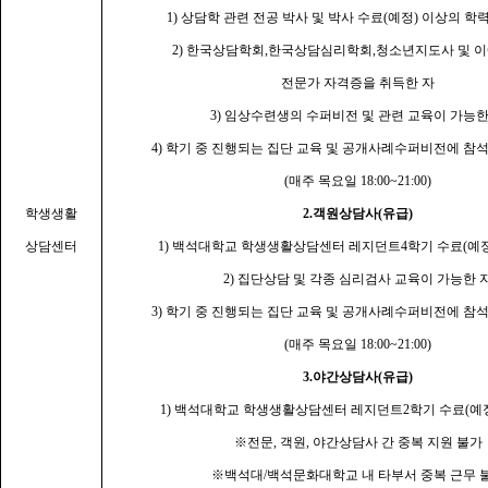
1)
상담학 관련 전공 박사 및 박사 수료
(
예정
)
이상의 학력
2)
한국상담학회
,
한국상담심리학회
,
청소년지도사 및 이
전문가 자격증을 취득한 자
3)
임상수련생의 수퍼비전 및 관련 교육이 가능한
4)
학기 중 진행되는 집단 교육 및 공개사례수퍼비전에 참석
(
매주 목요일
18:00~21:00)
학생생활
2.
객원상담사
(
유급
)
상담센터
1)
백석대학교 학생생활상담센터 레지던트
4
학기 수료
(
예
2)
집단상담 및 각종 심리검사 교육이 가능한 
3)
학기 중 진행되는 집단 교육 및 공개사례수퍼비전에 참석
(
매주 목요일
18:00~21:00)
3.
야간상담사
(
유급
)
1)
백석대학교 학생생활상담센터 레지던트
2
학기 수료
(
예
※
전문
,
객원
,
야간상담사 간 중복 지원 불가
※
백석대
/
백석문화대학교 내 타부서 중복 근무 