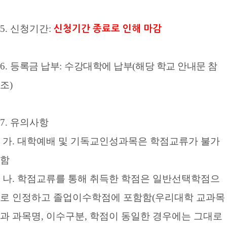
5.
신청기간
:
신청기간 종료로 인해 마감
6.
등록금 납부
:
수강대학에 납부
(
해당 학교 안내문 참
조
)
7.
유의사항
가
.
대학예배 및 기독교인성과목은 학점교류가 불가
함
나
.
학점교류를 통해 취득한 학점은 일반선택학점으
로 인정하고 졸업이수학점에 포함함
(
우리대학 교과목
과 과목명
,
이수구분
,
학점이 동일한 경우에는 그대로