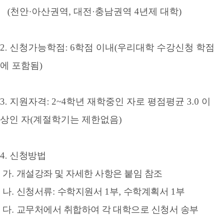
(
천안
·
아산권역
,
대전
·
충남권역
4
년제 대학
)
2.
신청가능학점
: 6
학점 이내
(
우리대학 수강신청 학점
에 포함됨
)
3.
지원자격
: 2~4
학년 재학중인 자로 평점평균
3.0
이
상인 자
(
계절학기는 제한없음
)
4.
신청방법
가
.
개설강좌 및 자세한 사항은 붙임 참조
나
.
신청서류
:
수학지원서
1
부
,
수학계획서
1
부
다
.
교무처에서 취합하여 각 대학으로 신청서 송부