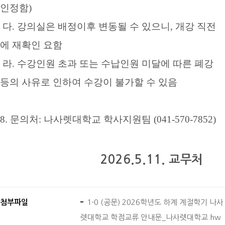
인정함
)
다. 강의실은 배정이후 변동될 수 있으니, 개강 직전
에 재확인 요함
라. 수강인원 초과 또는 수납인원 미달에 따른 폐강
등의 사유로 인하여 수강이 불가할 수 있음
8.
문의처
:
나사렛대학교 학사지원팀
(041-570-7852)
2026.5.11.
교무처
첨부파일
1-0 (공문) 2026학년도 하계 계절학기 나사
렛대학교 학점교류 안내문_나사렛대학교.hw