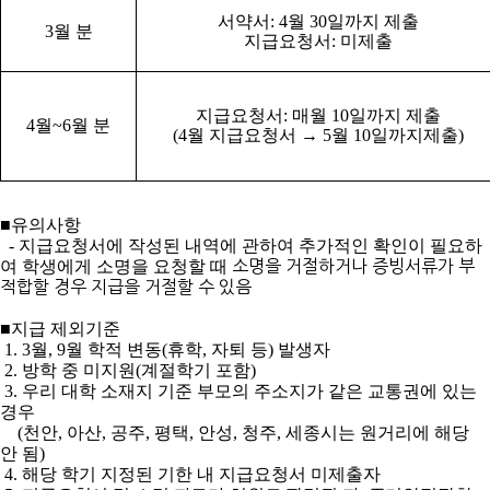
서약서
: 4
월
30
일까지 제출
3
월 분
지급요청서
:
미제출
지급요청서
:
매월
10
일까지 제출
4
월
~6
월 분
(4
월 지급요청서
→
5
월
10
일까지제출
)
■
유의사항
-
지급요청서에 작성된 내역에 관하여 추가적인 확인이 필요하
여 학생에게 소명을 요청할 때
소명을 거절하거나 증빙서류가 부
적합할 경우 지급을 거절할 수 있음
■
지급 제외기준
1.
3
월
, 9
월 학적 변동
(
휴학
,
자퇴 등
)
발생자
2.
방학 중 미지원
(
계절학기 포함
)
3.
우리 대학 소재지 기준 부모의 주소지가 같은 교통권에 있는
경우
(
천안
,
아산
,
공주
,
평택
,
안성
,
청주
,
세종시는 원거리에 해당
안 됨
)
4.
해당 학기 지정된 기한 내 지급요청서 미제출자