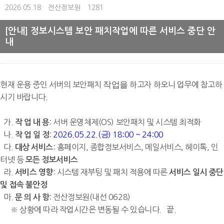
2026.05.18
전산정보원
1281
[안내] 정보시스템 보안 패치작업에 따른 서비스 중단 안
내
작업을
현재 운용 중인 서버의 보안패치
하고자
하오니
업무에 참고하
시기 바랍니다.
가.
: 서버 운영체제(OS) 보안패치 및 시스템 최적화
작 업 내 용
나.
:
2026.05.22.(금) 18:00 ~ 24:00
작 업 일 정
다.
: 홈페이지, 종합정보서비스, 메일서비스, 헤이톡, 인
대상 서비스
터넷 등
모든 정보서비스
라
.
: 시스템 재부팅 및 패치 적용에 따른
서비스 영향
서비스 일시 중단
및 접속 불안정
마.
: 전산정보원(내선 0628)
문 의 사 항
※ 상황에 따라 작업시간은 변동될 수 있습니다. 끝.