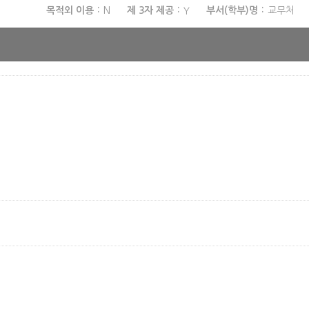
목적외 이용
N
제 3자 제공
Y
부서(학부)명
교무처