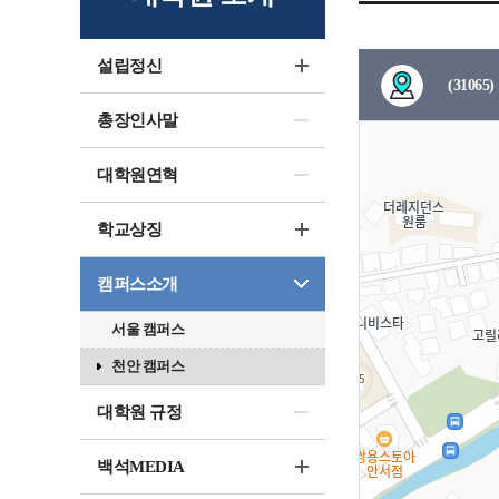
설립정신
(310
총장인사말
대학원연혁
학교상징
캠퍼스소개
서울 캠퍼스
천안 캠퍼스
대학원 규정
백석MEDIA