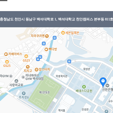
65) 충청남도 천안시 동남구 백석대학로 1, 백석대학교 천안캠퍼스 본부동 81