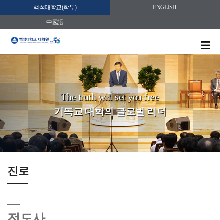
백석대학교(학부)
ENGLISH
中國語
The truth will set you free
기독교 대학의 글로벌 리더
진로
전도사