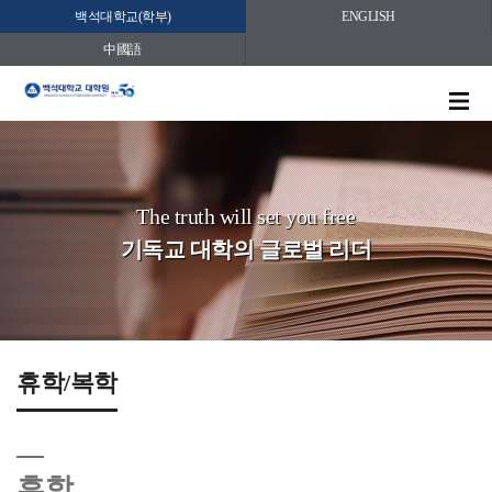
백석대학교(학부)
ENGLISH
中國語
The truth will set you free
기독교 대학의 글로벌 리더
휴학/복학
휴학