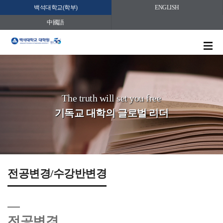
백석대학교(학부)
ENGLISH
中國語
The truth will set you free
기독교 대학의 글로벌 리더
전공변경/수강반변경
전공변경