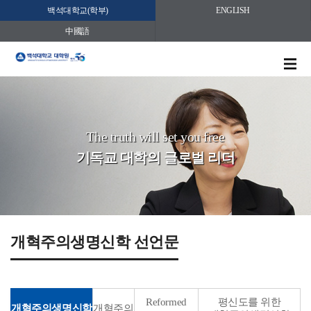
백석대학교(학부)
ENGLISH
中國語
The truth will set you free
기독교 대학의 글로벌 리더
개혁주의생명신학 선언문
Reformed
평신도를 위한
개혁주의생명신학
개혁주의