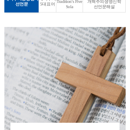
Tradition's Five
개혁주의생명신학
선언문
5대표어
Sola
선언문해설