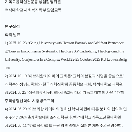
기독교윤리실천운동 상임집행위원
백석대학교 사회복지학부 담임교목
연구실적
학회 발표
1) 2025. 10. 23 “Going University with Herman Bavinck and Wolfhart Pannenber
g,”Leuven Encounters in Systematic Theology XV Catholicity, Theology, and the
University: Conjectures in a Complex World 22-25 October 2025 KU Leuven Belig
um
2) 2024. 10. 19 "아브라함 카이퍼의 교회론: 교회의 본질과 사명을 중심으로"
개혁주의생명신학회와 한국개혁신학회 공동학술대회, 백석대학교 대학원
3) 2024. 05.25 “성령과 하나님나라:세속화시대의 기독교 대학의 사명,” 개혁
주의생명신학회, 시흥방주교회
4) 2024. 05. 20 “아브라함 카이퍼의 정치신학:세계관에 따른 분화와 협의적 민
주주의,” 2024 춘계학술대회조직신학분과, 백석대학교기독교전문대학원
5) 2024. 05. 11 “하르낙-바르트 논쟁의 맥락에서 살펴본 개혁주의생명신학: