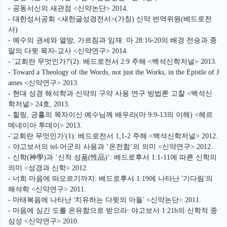
- 공동서신의 새관점 <신약논단> 2014.
- 대한성서공회 <새한글성경전서>(가칭) 신약 번역위원(베드로전
서)
- 예수의 권세와 열방, 가르침과 임재: 마 28:16-20의 배경 전승과 종
말의 다윗 목자-교사 <신약연구> 2014.
- '교회란 무엇인가?'(2): 베드로전서 2:9 주해 <백석신학저널> 2013.
- Toward a Theology of the Words, not just the Works, in the Epistle of J
ames <신약연구> 2013.
- 현대 성경 해석학과 신약의 구약 사용 연구 방법론 고찰 <백석신
학저널> 24호, 2013.
- 힐링, 긍휼의 목자이신 예수님께 배우라(마 9:9-13의 이해) <헤르
메네이아 투데이> 2013.
-'교회란 무엇인가'(1): 베드로전서 1,1-2 주해 <백석신학저널> 2012.
- 야고보서의 tel-어군의 사용과 ‘온전함’의 의미 <신약연구> 2012.
- 신학(神學)과 ‘신적 성품(性品)’: 베드로후서 1:1-11에 따른 신학의
의미 <성경과 신학> 2012.
- 너희 마음에 떠오르기까지: 베드로후서 1:19에 나타난 '기다림'의
해석학 <신약연구> 2011.
- 마태복음에 나타난 '치유하는 다윗의 아들' <신약논단> 2011.
- 마음에 심긴 도를 온유함으로 받으라: 야고보서 1:21b의 신학적 중
심성 <신약연구> 2010.