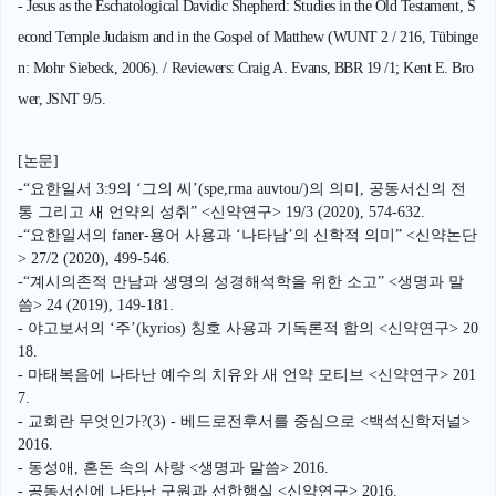
- Jesus as the Eschatological Davidic Shepherd: Studies in the Old Testament, S
econd Temple Judaism and in the Gospel of Matthew (WUNT 2 / 216, Tübinge
n: Mohr Siebeck, 2006). / Reviewers: Craig A. Evans, BBR 19 /1; Kent E. Bro
wer, JSNT 9/5.
[논문]
-“
요한일서
3:9
의
‘
그의 씨
’(
spe,rma auvtou/
)
의 의미
,
공동서신의 전
통 그리고
새 언
약의 성취
” <
신약연구
> 19/3 (2020), 574-632.
-“
요한일서의
faner
-
용어 사용과
‘
나타남
’
의 신학적 의미
” <
신약논단
>
27/2 (2020), 499-546.
-“
계시의존적 만남과 생명의 성경해석학을 위한 소고
” <
생명과 말
씀
> 24 (2019), 149-181.
- 야고보서의 ‘주’(kyrios) 칭호 사용과 기독론적 함의 <신약연구> 20
18.
- 마태복음에 나타난 예수의 치유와 새 언약 모티브 <신약연구> 201
7.
- 교회란 무엇인가?(3) - 베드로전후서를 중심으로 <백석신학저널>
2016.
- 동성애, 혼돈 속의 사랑 <생명과 말씀> 2016.
- 공동서신에 나타난 구원과 선한행실 <신약연구> 2016.