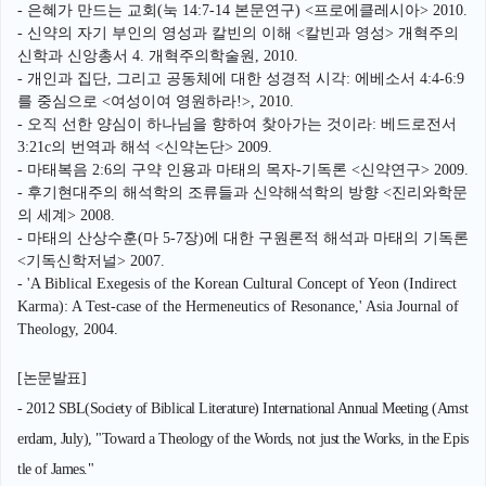
- 은혜가 만드는 교회(눅 14:7-14 본문연구) <프로에클레시아> 2010.
- 신약의 자기 부인의 영성과 칼빈의 이해 <칼빈과 영성> 개혁주의
신학과 신앙총서 4. 개혁주의학술원, 2010.
- 개인과 집단, 그리고 공동체에 대한 성경적 시각: 에베소서 4:4-6:9
를 중심으로 <여성이여 영원하라!>, 2010.
- 오직 선한 양심이 하나님을 향하여 찾아가는 것이라: 베드로전서
3:21c의 번역과 해석 <신약논단> 2009.
- 마태복음 2:6의 구약 인용과 마태의 목자-기독론 <신약연구> 2009.
- 후기현대주의 해석학의 조류들과 신약해석학의 방향 <진리와학문
의 세계> 2008.
- 마태의 산상수훈(마 5-7장)에 대한 구원론적 해석과 마태의 기독론
<기독신학저널> 2007.
- 'A Biblical Exegesis of the Korean Cultural Concept of Yeon (Indirect
Karma): A Test-case of the Hermeneutics of Resonance,' Asia Journal of
Theology, 2004.
[논문발표]
- 2012 SBL(Society of Biblical Literature) International Annual Meeting (Amst
erdam, July), "Toward a Theology of the Words, not just the Works, in the Epis
tle of James."