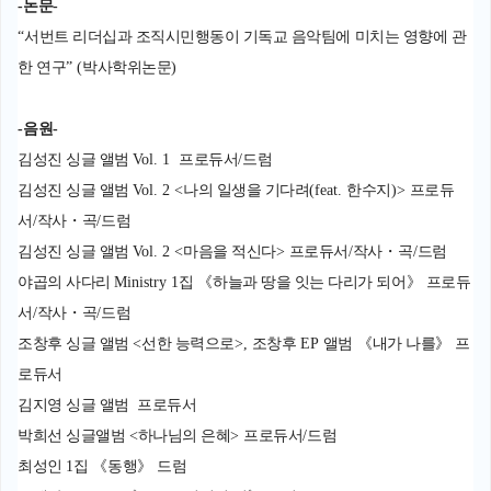
-
논문
-
“
서번트 리더십과 조직시민행동이 기독교 음악팀에 미치는 영향에 관
한 연구
” (
박사학위논문
)
-
음원
-
김성진 싱글 앨범
Vol. 1
프로듀서
/
드럼
김성진 싱글 앨범
Vol. 2 <
나의 일생을 기다려
(feat.
한수지
)>
프로듀
서
/
작사
・
곡
/
드럼
김성진 싱글 앨범
Vol. 2 <
마음을 적신다
>
프로듀서
/
작사
・
곡
/
드럼
야곱의 사다리
Ministry 1
집
《
하늘과 땅을 잇는 다리가 되어
》
프로듀
서
/
작사
・
곡
/
드럼
조창후 싱글 앨범
<
선한 능력으로
>,
조창후
EP
앨범
《
내가 나를
》
프
로듀서
김지영 싱글 앨범
프로듀서
박희선 싱글앨범
<
하나님의 은혜
>
프로듀서
/
드럼
최성인
1
집
《
동행
》
드럼