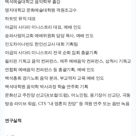
백석예술대학교 음악학부 출강
명지대학교 문화예술대학원 객원조교수
하트빗 뮤직 대표
야곱의 사다리 미니스트리 대표
,
예배 인도
송파사랑의교회 예배위원회 담당 목사
,
예배 인도
인도차이나반도 한인선교사 대회 기획팀
야곱의 사다리 미니스트리 전국 순회 집회 총괄기획
필리핀 기독교 음악 컨퍼런스
,
제주 예배음악 컨퍼런스
,
삼척시 기독교
연합회 예배음악 컨퍼런스 등 총괄기획
,
예배 인도
백석총회 경기노회 음악 분과
,
부교역자 교육 예배 인도
백석대학원 음악학 박사과정 학술 연주회 기획
문화선교 주찬양 선교단
(
보컬
/
드럼
),
어노인팅
,
옹기장이 선교단
,
극동
방송 라이브 워쉽
, CTS “
내 영혼의 찬양
”
등 객원 연주 또는 음반 녹음
연구실적