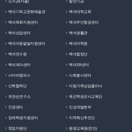
도서관(서울)
발전기금
백석기독교문화예술관
백석대학교회
백석목회지원센터
백석무인항공센터
백석상담센터
백석생활관
백석아동발달지원센터
백석어학원
백석연수원
백석합창단
백석ABA센터
백석XR센터
사이버캠퍼스
사회봉사센터
산학협력단
아동가족상담클리닉
유관순연구소
육군학생군사교육단
인권센터
인성개발본부
장애학생지원센터
지역혁신추진단
창업지원단
평생교육원(천안)