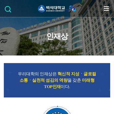
인재상
우리대학의 인재상은
혁신적 지성ㆍ글로컬
소통ㆍ실천적 섬김의 역량
을 갖춘
미래형
TOP인재
이다.