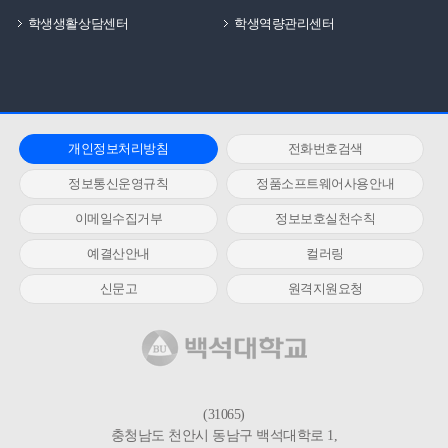
학생생활상담센터
학생역량관리센터
개인정보처리방침
전화번호검색
정보통신운영규칙
정품소프트웨어사용안내
이메일수집거부
정보보호실천수칙
예결산안내
컬러링
신문고
원격지원요청
(31065)
충청남도 천안시 동남구 백석대학로 1,