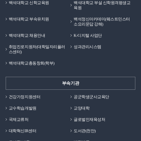
백석대학교 신학교육원
백석대학교 부설 신학원격평생교
육원
백석대학교 부속유치원
백석정신아카데미(웨스트민스터
소요리문답 강해)
백석대학교 채용안내
K-디지털 사업단
취업진로지원처(대학일자리플러
성과관리시스템
스센터)
백석대학교총동창회(학부)
부속기관
건강가정지원센터
공군학생군사교육단
교수학습개발원
교양대학
국제교류처
글로벌인재육성처
대학혁신IR센터
도서관(천안)