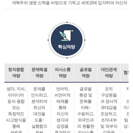
개혁주의 생명 신학을 바탕으로 기독교 세계관에 입각하여 자신의 비
핵심역량
창의융합
문제해결
의사소통
글로벌
대인관계
협업
역량
역량
역량
역량
역량
생각, 지식,
문제를
언어적,
글로벌
조직
자
아이디어
인식하고,
비언어적
환경 및
구성원들
속
등의 융합
분석하여
매체를
문화를
과 정서적
조
또는
최선의
통해
이해･
유대감을
이해
독창적인
대안을
자신의
수용하고,
조성하고,
조
사고방식을
도출･
생각과
외국인과
조직내부
팀원
통해
실행함으
감정을
의 원활한
및 외부의
상호
새로운
로써
효과적으
의사소통
갈등을