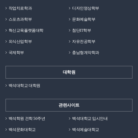
작업치료학과
디자인영상학부
스포츠과학부
문화예술학부
혁신교육플랫폼대학
첨단IT학부
외식산업학부
자유전공학부
국제학부
충남형계약학과
대학원
백석대학교 대학원
관련사이트
백석학원 건학 50주년
백석대학교 입시안내
백석문화대학교
백석예술대학교