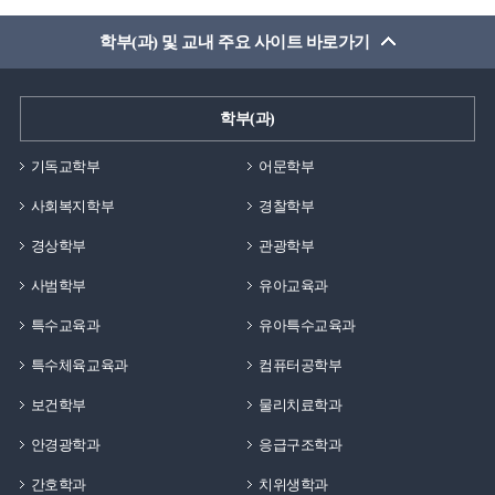
학부(과) 및 교내 주요 사이트 바로가기
학부(과)
기독교학부
어문학부
사회복지학부
경찰학부
경상학부
관광학부
사범학부
유아교육과
특수교육과
유아특수교육과
특수체육교육과
컴퓨터공학부
보건학부
물리치료학과
안경광학과
응급구조학과
간호학과
치위생학과