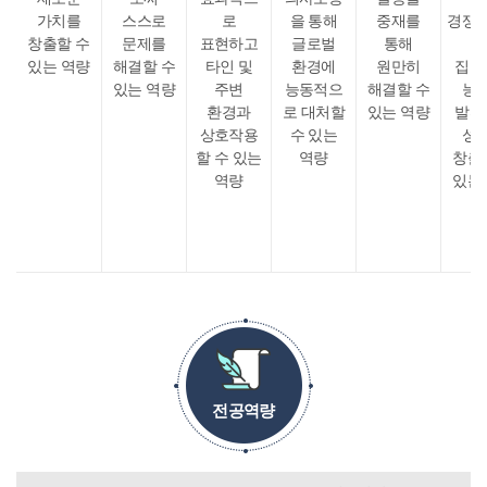
가치를
스스로
로
을 통해
중재를
경쟁
창출할 수
문제를
표현하고
글로벌
통해
통
있는 역량
해결할 수
타인 및
환경에
원만히
집단
있는 역량
주변
능동적으
해결할 수
능
환경과
로 대처할
있는 역량
발휘
상호작용
수 있는
성
할 수 있는
역량
창출
역량
있는
전공역량