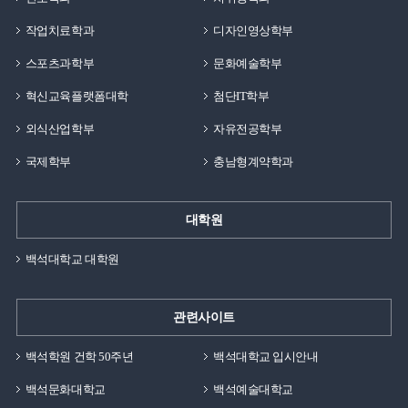
작업치료학과
디자인영상학부
스포츠과학부
문화예술학부
혁신교육플랫폼대학
첨단IT학부
외식산업학부
자유전공학부
국제학부
충남형계약학과
대학원
백석대학교 대학원
관련사이트
백석학원 건학 50주년
백석대학교 입시안내
백석문화대학교
백석예술대학교