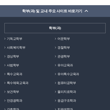
학부(과) 및 교내 주요 사이트 바로가기
학부(과)
기독교학부
어문학부
사회복지학부
경찰학부
경상학부
관광학부
사범학부
유아교육과
특수교육과
유아특수교육과
특수체육교육과
컴퓨터공학부
보건학부
물리치료학과
안경광학과
응급구조학과
간호학과
치위생학과