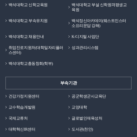
백석대학교 신학교육원
백석대학교 부설 신학원격평생교
육원
백석대학교 부속유치원
백석정신아카데미(웨스트민스터
소요리문답 강해)
백석대학교 채용안내
K-디지털 사업단
취업진로지원처(대학일자리플러
성과관리시스템
스센터)
백석대학교총동창회(학부)
부속기관
건강가정지원센터
공군학생군사교육단
교수학습개발원
교양대학
국제교류처
글로벌인재육성처
대학혁신IR센터
도서관(천안)