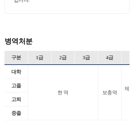
입니다.
병역처분
구분
1급
2급
3급
4급
5
대학
고졸
제2
현 역
보충역
고퇴
중졸