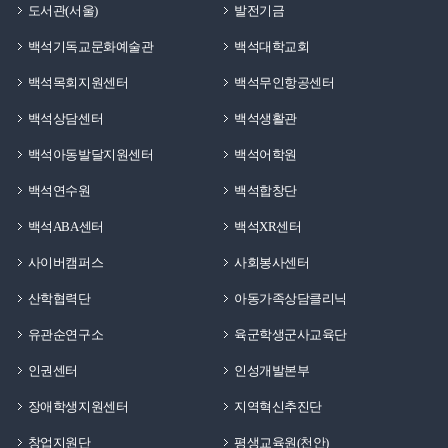
도서관(서울)
발전기금
백석기독교문화예술관
백석대학교회
백석목회지원센터
백석무인항공센터
백석상담센터
백석생활관
백석아동발달지원센터
백석어학원
백석연수원
백석합창단
백석ABA센터
백석XR센터
사이버캠퍼스
사회봉사센터
산학협력단
아동가족상담클리닉
유관순연구소
육군학생군사교육단
인권센터
인성개발본부
장애학생지원센터
지역혁신추진단
창업지원단
평생교육원(천안)