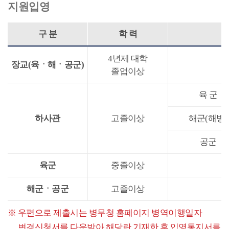
지원입영
구 분
학 력
4년제 대학
장교(육ㆍ해ㆍ공군)
졸업이상
육 군
하사관
고졸이상
해군(해병)
공군
육군
중졸이상
해군ㆍ공군
고졸이상
우편으로 제출시는 병무청 홈페이지 병역이행일자
변경신청서를 다운받아 해당란 기재한 후 입영통지서를