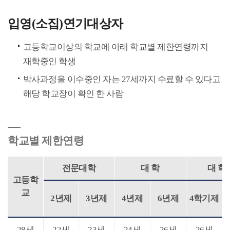
입영(소집)연기대상자
고등학교이상의 학교에 아래 학교별 제한연령까지
재학중인 학생
박사과정을 이수중인 자는 27세까지 수료할 수 있다고
해당 학교장이 확인 한 사람
학교별 제한연령
전문대학
대 학
대 학
고등학
교
2년제
3년제
4년제
6년제
4학기제
28세
22세
23세
24세
26세
26세