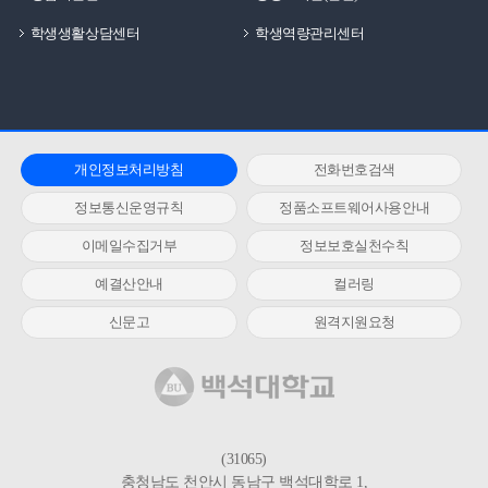
학생생활상담센터
학생역량관리센터
개인정보처리방침
전화번호검색
정보통신운영규칙
정품소프트웨어사용안내
이메일수집거부
정보보호실천수칙
예결산안내
컬러링
신문고
원격지원요청
(31065)
충청남도 천안시 동남구 백석대학로 1,