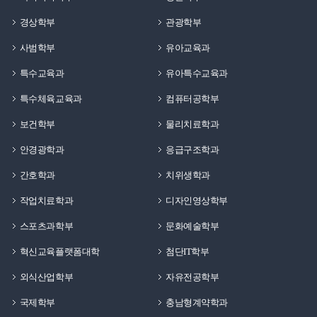
경상학부
관광학부
사범학부
유아교육과
특수교육과
유아특수교육과
특수체육교육과
컴퓨터공학부
보건학부
물리치료학과
안경광학과
응급구조학과
간호학과
치위생학과
작업치료학과
디자인영상학부
스포츠과학부
문화예술학부
혁신교육플랫폼대학
첨단IT학부
외식산업학부
자유전공학부
국제학부
충남형계약학과