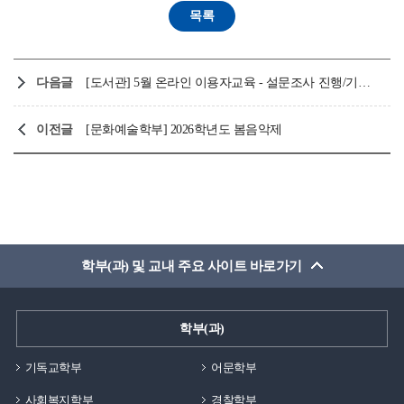
다음글
[도서관] 5월 온라인 이용자교육 - 설문조사 진행/기초통계분석, 발표와 면접을 위한 역량 향상, KISS 및 DBpia AI교육
이전글
[문화예술학부] 2026학년도 봄음악제
학부(과) 및 교내 주요 사이트 바로가기
학부(과)
기독교학부
어문학부
사회복지학부
경찰학부