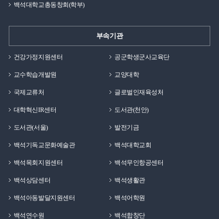
백석대학교총동창회(학부)
부속기관
건강가정지원센터
공군학생군사교육단
교수학습개발원
교양대학
국제교류처
글로벌인재육성처
대학혁신IR센터
도서관(천안)
도서관(서울)
발전기금
백석기독교문화예술관
백석대학교회
백석목회지원센터
백석무인항공센터
백석상담센터
백석생활관
백석아동발달지원센터
백석어학원
백석연수원
백석합창단