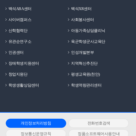
백석ABA센터
백석XR센터
사이버캠퍼스
사회봉사센터
산학협력단
아동가족상담클리닉
유관순연구소
육군학생군사교육단
인권센터
인성개발본부
장애학생지원센터
지역혁신추진단
창업지원단
평생교육원(천안)
학생생활상담센터
학생역량관리센터
개인정보처리방침
전화번호검색
정보통신운영규칙
정품소프트웨어사용안내