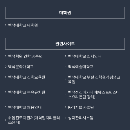
대학원
백석대학교 대학원
관련사이트
백석학원 건학 50주년
백석대학교 입시안내
백석문화대학교
백석예술대학교
백석대학교 신학교육원
백석대학교 부설 신학원격평생교
육원
백석대학교 부속유치원
백석정신아카데미(웨스트민스터
소요리문답 강해)
백석대학교 채용안내
K-디지털 사업단
취업진로지원처(대학일자리플러
성과관리시스템
스센터)