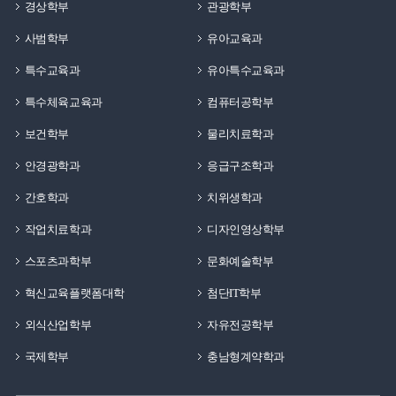
경상학부
관광학부
사범학부
유아교육과
특수교육과
유아특수교육과
특수체육교육과
컴퓨터공학부
보건학부
물리치료학과
안경광학과
응급구조학과
간호학과
치위생학과
작업치료학과
디자인영상학부
스포츠과학부
문화예술학부
혁신교육플랫폼대학
첨단IT학부
외식산업학부
자유전공학부
국제학부
충남형계약학과