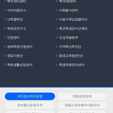
백석ABA센터
백석XR센터
사이버캠퍼스
사회봉사센터
산학협력단
아동가족상담클리닉
유관순연구소
육군학생군사교육단
인권센터
인성개발본부
장애학생지원센터
지역혁신추진단
창업지원단
평생교육원(천안)
학생생활상담센터
학생역량관리센터
개인정보처리방침
전화번호검색
정보통신운영규칙
정품소프트웨어사용안내