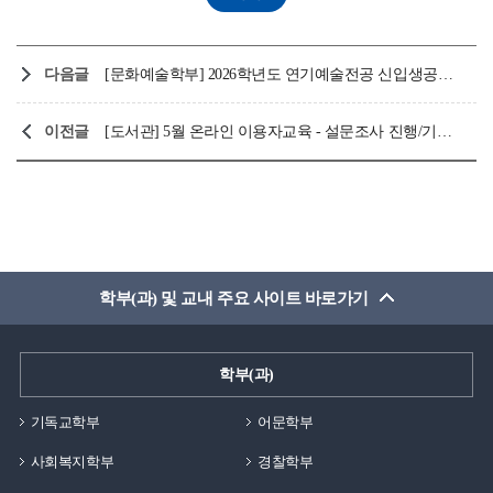
다음글
[문화예술학부] 2026학년도 연기예술전공 신입생공연 “라임라이트”
이전글
[도서관] 5월 온라인 이용자교육 - 설문조사 진행/기초통계분석, 발표와 면접을 위한 역량 향상, KISS 및 DBpia AI교육
학부(과) 및 교내 주요 사이트 바로가기
학부(과)
기독교학부
어문학부
사회복지학부
경찰학부