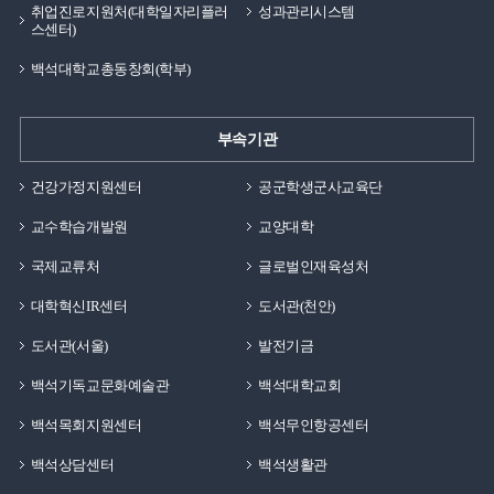
취업진로지원처(대학일자리플러
성과관리시스템
스센터)
백석대학교총동창회(학부)
부속기관
건강가정지원센터
공군학생군사교육단
교수학습개발원
교양대학
국제교류처
글로벌인재육성처
대학혁신IR센터
도서관(천안)
도서관(서울)
발전기금
백석기독교문화예술관
백석대학교회
백석목회지원센터
백석무인항공센터
백석상담센터
백석생활관