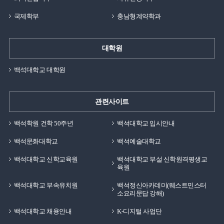
국제학부
충남형계약학과
대학원
백석대학교 대학원
관련사이트
백석학원 건학 50주년
백석대학교 입시안내
백석문화대학교
백석예술대학교
백석대학교 신학교육원
백석대학교 부설 신학원격평생교
육원
백석대학교 부속유치원
백석정신아카데미(웨스트민스터
소요리문답 강해)
백석대학교 채용안내
K-디지털 사업단