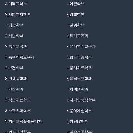
기독교학부
어문학부
사회복지학부
경찰학부
경상학부
관광학부
사범학부
유아교육과
특수교육과
유아특수교육과
특수체육교육과
컴퓨터공학부
보건학부
물리치료학과
안경광학과
응급구조학과
간호학과
치위생학과
작업치료학과
디자인영상학부
스포츠과학부
문화예술학부
혁신교육플랫폼대학
첨단IT학부
외식산업학부
자유전공학부