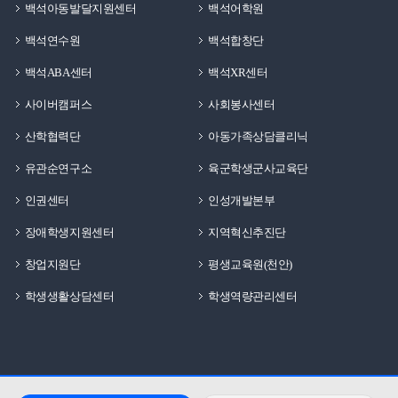
백석아동발달지원센터
백석어학원
백석연수원
백석합창단
백석ABA센터
백석XR센터
사이버캠퍼스
사회봉사센터
산학협력단
아동가족상담클리닉
유관순연구소
육군학생군사교육단
인권센터
인성개발본부
장애학생지원센터
지역혁신추진단
창업지원단
평생교육원(천안)
학생생활상담센터
학생역량관리센터