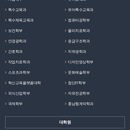
특수교육과
유아특수교육과
특수체육교육과
컴퓨터공학부
보건학부
물리치료학과
안경광학과
응급구조학과
간호학과
치위생학과
작업치료학과
디자인영상학부
스포츠과학부
문화예술학부
혁신교육플랫폼대학
첨단IT학부
외식산업학부
자유전공학부
국제학부
충남형계약학과
대학원