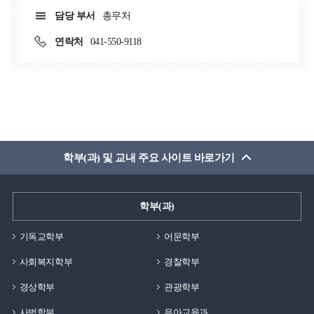
담당 부서
총무처
연락처
041-550-9118
학부(과) 및 교내 주요 사이트 바로가기
학부(과)
기독교학부
어문학부
사회복지학부
경찰학부
경상학부
관광학부
사범학부
유아교육과