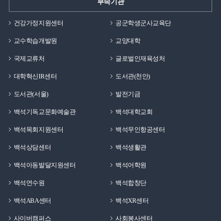
부속기관
건강가정지원센터
공군학생군사교육단
교수학습개발원
교양대학
국제교류처
글로벌인재육성처
대학혁신IR센터
도서관(천안)
도서관(서울)
발전기금
백석기독교문화예술관
백석대학교회
백석목회지원센터
백석무인항공센터
백석상담센터
백석생활관
백석아동발달지원센터
백석어학원
백석연수원
백석합창단
백석ABA센터
백석XR센터
사이버캠퍼스
사회봉사센터