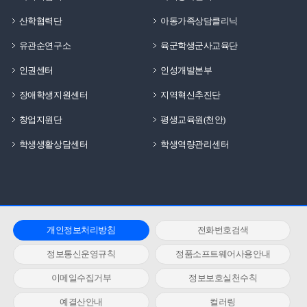
산학협력단
아동가족상담클리닉
유관순연구소
육군학생군사교육단
인권센터
인성개발본부
장애학생지원센터
지역혁신추진단
창업지원단
평생교육원(천안)
학생생활상담센터
학생역량관리센터
개인정보처리방침
전화번호검색
정보통신운영규칙
정품소프트웨어사용안내
이메일수집거부
정보보호실천수칙
예결산안내
컬러링