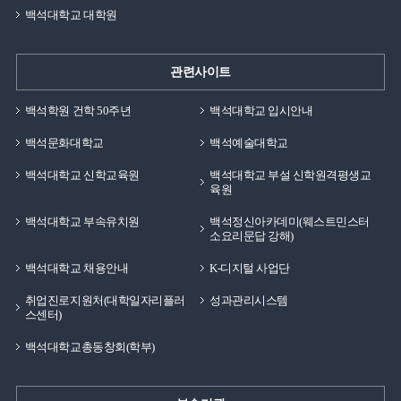
백석대학교 대학원
관련사이트
백석학원 건학 50주년
백석대학교 입시안내
백석문화대학교
백석예술대학교
백석대학교 신학교육원
백석대학교 부설 신학원격평생교
육원
백석대학교 부속유치원
백석정신아카데미(웨스트민스터
소요리문답 강해)
백석대학교 채용안내
K-디지털 사업단
취업진로지원처(대학일자리플러
성과관리시스템
스센터)
백석대학교총동창회(학부)