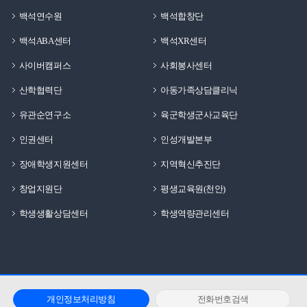
백석연수원
백석합창단
백석ABA센터
백석XR센터
사이버캠퍼스
사회봉사센터
산학협력단
아동가족상담클리닉
유관순연구소
육군학생군사교육단
인권센터
인성개발본부
장애학생지원센터
지역혁신추진단
창업지원단
평생교육원(천안)
학생생활상담센터
학생역량관리센터
개인정보처리방침
전화번호검색