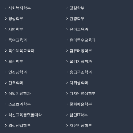
사회복지학부
경찰학부
경상학부
관광학부
사범학부
유아교육과
특수교육과
유아특수교육과
특수체육교육과
컴퓨터공학부
보건학부
물리치료학과
안경광학과
응급구조학과
간호학과
치위생학과
작업치료학과
디자인영상학부
스포츠과학부
문화예술학부
혁신교육플랫폼대학
첨단IT학부
외식산업학부
자유전공학부