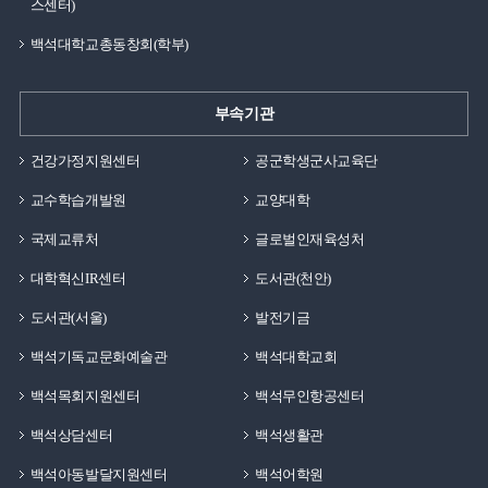
스센터)
백석대학교총동창회(학부)
부속기관
건강가정지원센터
공군학생군사교육단
교수학습개발원
교양대학
국제교류처
글로벌인재육성처
대학혁신IR센터
도서관(천안)
도서관(서울)
발전기금
백석기독교문화예술관
백석대학교회
백석목회지원센터
백석무인항공센터
백석상담센터
백석생활관
백석아동발달지원센터
백석어학원