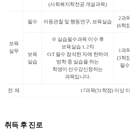
(사회복지학전공 개설과목)
2과목
필수
아동관찰 및 행동연구, 보육실습
(6학점)
※ 실습필수과목 이수 후
보육
보육실습 1, 2차
1과목
실무
보육
O.T 필수 참석한 자에 한하여
(3학점)
실습
방학 중 실습을 하는
필수
학생이 선수강신청하는
과목입니다.
전 체
17과목(51학점) 이상 이
취득 후 진로