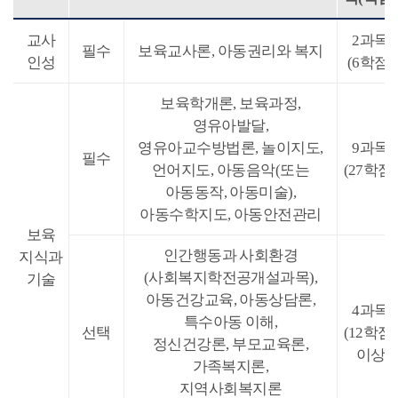
교사
2과목
필수
보육교사론, 아동권리와 복지
인성
(6학점)
보육학개론, 보육과정,
영유아발달,
영유아교수방법론, 놀이지도,
9과목
필수
언어지도, 아동음악(또는
(27학점)
아동동작, 아동미술),
아동수학지도, 아동안전관리
보육
인간행동과 사회환경
지식과
(사회복지학전공개설과목),
기술
아동건강교육, 아동상담론,
4과목
특수아동 이해,
선택
(12학점)
정신건강론, 부모교육론,
이상
가족복지론,
지역사회복지론