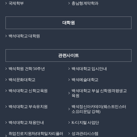
국제학부
충남형계약학과
대학원
백석대학교 대학원
관련사이트
백석학원 건학 50주년
백석대학교 입시안내
백석문화대학교
백석예술대학교
백석대학교 신학교육원
백석대학교 부설 신학원격평생교
육원
백석대학교 부속유치원
백석정신아카데미(웨스트민스터
소요리문답 강해)
백석대학교 채용안내
K-디지털 사업단
취업진로지원처(대학일자리플러
성과관리시스템