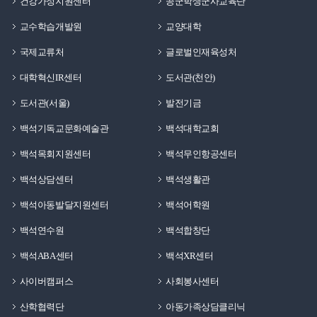
건강가정지원센터
공군학생군사교육단
교수학습개발원
교양대학
국제교류처
글로벌인재육성처
대학혁신IR센터
도서관(천안)
도서관(서울)
발전기금
백석기독교문화예술관
백석대학교회
백석목회지원센터
백석무인항공센터
백석상담센터
백석생활관
백석아동발달지원센터
백석어학원
백석연수원
백석합창단
백석ABA센터
백석XR센터
사이버캠퍼스
사회봉사센터
산학협력단
아동가족상담클리닉