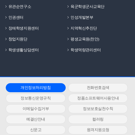
유관순연구소
육군학생군사교육단
인권센터
인성개발본부
장애학생지원센터
지역혁신추진단
창업지원단
평생교육원(천안)
학생생활상담센터
학생역량관리센터
개인정보처리방침
전화번호검색
정보통신운영규칙
정품소프트웨어사용안내
이메일수집거부
정보보호실천수칙
예결산안내
컬러링
신문고
원격지원요청