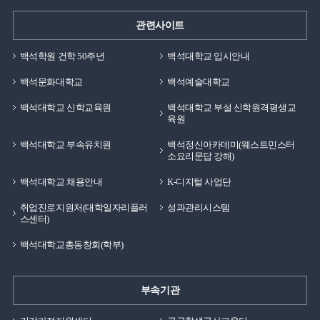
관련사이트
백석학원 건학 50주년
백석대학교 입시안내
백석문화대학교
백석예술대학교
백석대학교 신학교육원
백석대학교 부설 신학원격평생교
육원
백석대학교 부속유치원
백석정신아카데미(웨스트민스터
소요리문답 강해)
백석대학교 채용안내
K-디지털 사업단
취업진로지원처(대학일자리플러
성과관리시스템
스센터)
백석대학교총동창회(학부)
부속기관