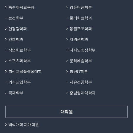
특수체육교육과
컴퓨터공학부
보건학부
물리치료학과
안경광학과
응급구조학과
간호학과
치위생학과
작업치료학과
디자인영상학부
스포츠과학부
문화예술학부
혁신교육플랫폼대학
첨단IT학부
외식산업학부
자유전공학부
국제학부
충남형계약학과
대학원
백석대학교 대학원